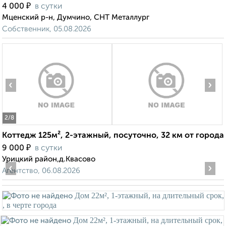
₽
4 000
в сутки
Мценский р-н, Думчино, СНТ Металлург
Собственник, 05.08.2026
‹
›
2
/8
Коттедж 125м², 2-этажный, посуточно, 32 км от города
₽
9 000
в сутки
Урицкий район,д.Квасово
‹
›
Агентство, 06.08.2026