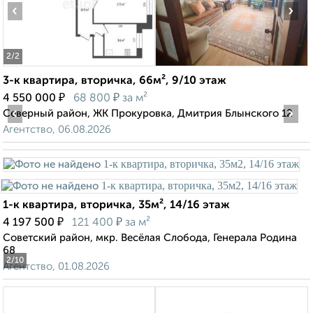
‹
›
2
/2
3-к квартира, вторичка, 66м², 9/10 этаж
₽
₽
4 550 000
68 800
за м²
‹
›
Северный район, ЖК Прокуровка, Дмитрия Блынского 12
Агентство, 06.08.2026
1-к квартира, вторичка, 35м², 14/16 этаж
₽
₽
4 197 500
121 400
за м²
Советский район, мкр. Весёлая Слобода, Генерала Родина
68
2
/10
Агентство, 01.08.2026