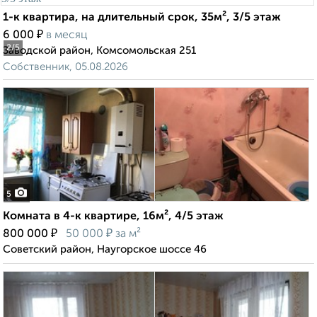
1-к квартира, на длительный срок, 35м², 3/5 этаж
₽
6 000
в месяц
2
/5
Заводской район, Комсомольская 251
Собственник, 05.08.2026
5
Комната в 4-к квартире, 16м², 4/5 этаж
₽
₽
800 000
50 000
за м²
Советский район, Наугорское шоссе 46