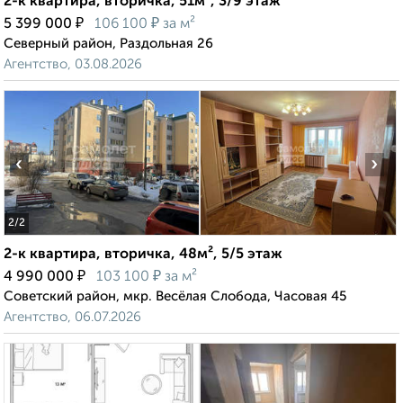
2-к квартира, вторичка, 51м², 3/9 этаж
₽
₽
5 399 000
106 100
за м²
Северный район, Раздольная 26
Агентство, 03.08.2026
‹
›
2
/2
2-к квартира, вторичка, 48м², 5/5 этаж
₽
₽
4 990 000
103 100
за м²
Советский район, мкр. Весёлая Слобода, Часовая 45
Агентство, 06.07.2026