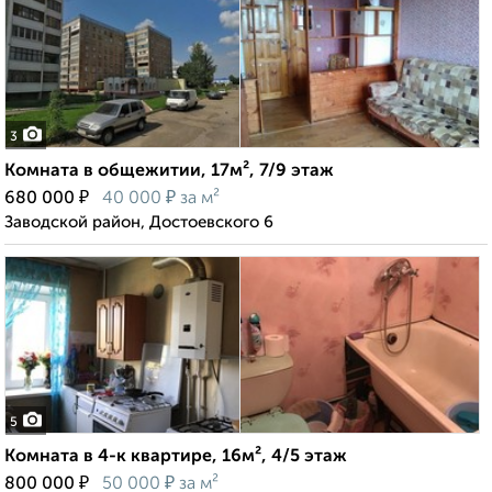
3
Комната в общежитии, 17м², 7/9 этаж
₽
₽
680 000
40 000
за м²
Заводской район, Достоевского 6
5
Комната в 4-к квартире, 16м², 4/5 этаж
₽
₽
800 000
50 000
за м²