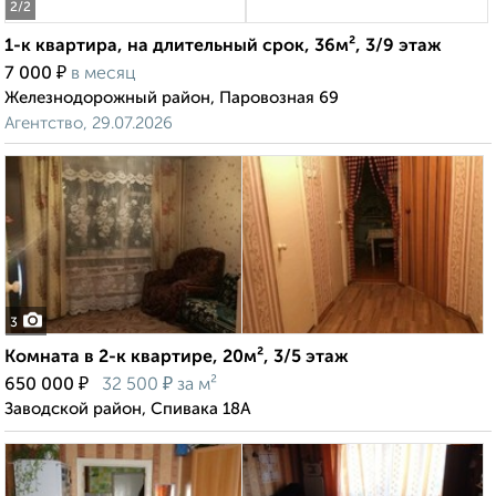
2
/2
1-к квартира, на длительный срок, 36м², 3/9 этаж
₽
7 000
в месяц
Железнодорожный район, Паровозная 69
Агентство, 29.07.2026
3
Комната в 2-к квартире, 20м², 3/5 этаж
₽
₽
650 000
32 500
за м²
Заводской район, Спивака 18А