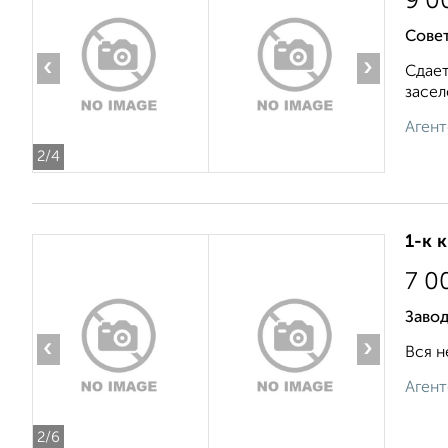
9 0
Совет
‹
›
Сдает
засел
Агент
2
/4
1-к 
7 0
Завод
‹
›
Вся н
Агент
2
/6