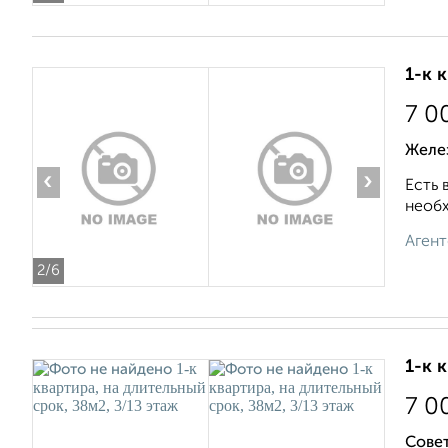
1-к 
7 0
Желе
‹
›
Есть 
необх
Агент
2
/6
1-к 
7 0
Совет