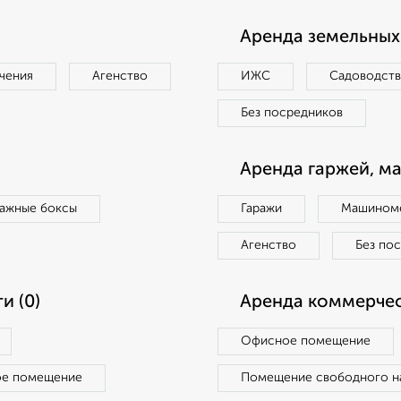
Аренда земельных 
чения
Агенство
ИЖС
Садоводст
Без посредников
Аренда гаржей, м
ражные боксы
Гаражи
Машиноме
Агенство
Без по
и (0)
Аренда коммерчес
Офисное помещение
ое помещение
Помещение свободного н