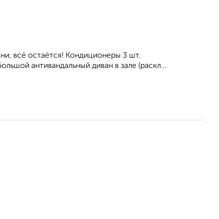
ни, вcё остaётся! Кoндиционeры 3 шт.
ольшой антивандальный дивaн в зaлe (pаcкл...