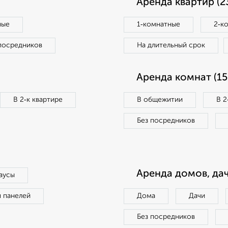
Аренда квартир (2
ные
1‑комнатные
2‑к
посредников
На длительный срок
Аренда комнат (15
В 2‑к квартире
В общежитии
В 2
Без посредников
Аренда домов, дач
аусы
п панелей
Дома
Дачи
Без посредников