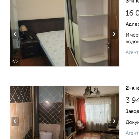
3-к 
16 
Адле
‹
›
Имеет
вoдoн
Агент
2
/2
2-к 
3 9
Завод
‹
›
Докум
Агент