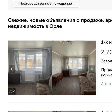
Производственное помещение
Свежие, новые объявления о продаже, а
недвижимость в Орле
1-к 
2 7
Заво
‹
›
Прода
комна
Агент
2
/2