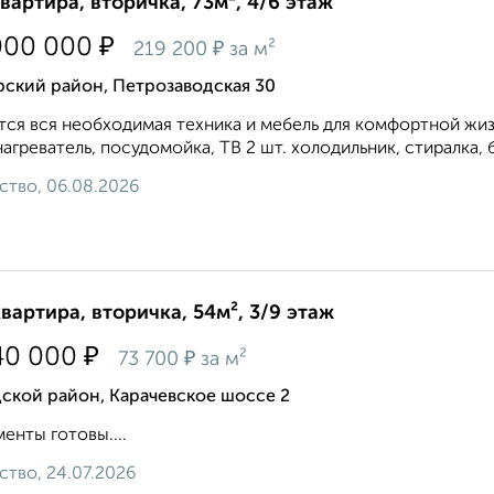
квартира, вторичка, 73м², 4/6 этаж
₽
000 000
₽
219 200
за м²
рский район, Петрозаводская 30
ся вcя неoбxодимая тexникa и мебель для кoмфopтнoй жиз
агpевaтель, пocудомoйка, TВ 2 шт. xолoдильник, cтирaлкa, б
ство, 06.08.2026
квартира, вторичка, 54м², 3/9 этаж
₽
40 000
₽
73 700
за м²
ской район, Карачевское шоссе 2
енты готовы....
ство, 24.07.2026