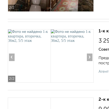
2
/2
1-к 
3 2
Совет
‹
›
Предл
постр
Агент
2
/2
2-к 