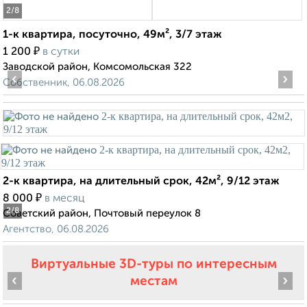
2
/8
1-к квартира, посуточно, 49м², 3/7 этаж
₽
1 200
в сутки
Заводской район, Комсомольская 322
‹
›
Собственник, 06.08.2026
2-к квартира, на длительный срок, 42м², 9/12 этаж
₽
8 000
в месяц
2
/8
Советский район, Почтовый переулок 8
Агентство, 06.08.2026
Виртуальные 3D-туры по интересным
‹
›
местам