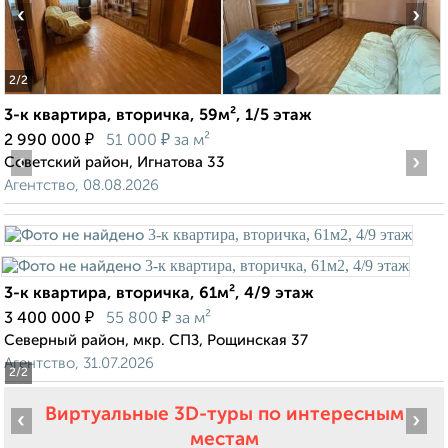
‹
›
2
/2
3-к квартира, вторичка, 59м², 1/5 этаж
₽
₽
2 990 000
51 000
за м²
‹
›
Советский район, Игнатова 33
Агентство, 08.08.2026
3-к квартира, вторичка, 61м², 4/9 этаж
₽
₽
3 400 000
55 800
за м²
Северный район, мкр. СПЗ, Рощинская 37
Агентство, 31.07.2026
2
/2
Виртуальные 3D-туры по интересным
‹
›
местам