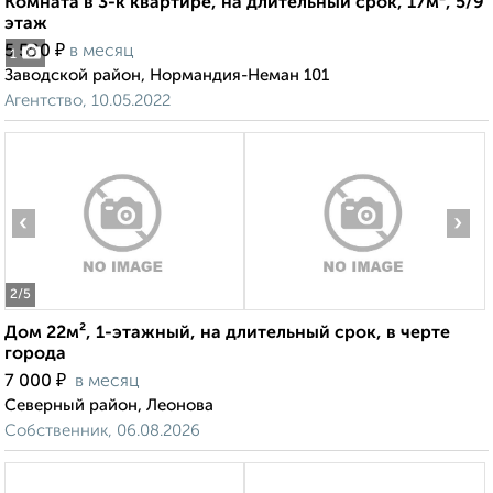
Комната в 3-к квартире, на длительный срок, 17м², 5/9
этаж
₽
5 500
в месяц
1
Заводской район, Нормандия-Неман 101
Агентство, 10.05.2022
‹
›
2
/5
Дом 22м², 1-этажный, на длительный срок, в черте
города
₽
7 000
в месяц
Северный район, Леонова
Собственник, 06.08.2026