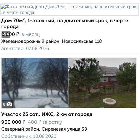
Дом 70м², 1-этажный, на длительный срок, в черте
города
₽
8 000
в месяц
2
/4
Железнодорожный район, Новосильская 118
Агентство, 07.08.2026
5
Участок 25 сот., ИЖС, 2 км от города
₽
₽
900 000
400
за сотку
Северный район, Сиреневая улица 39
Собственник, 10.08.2020