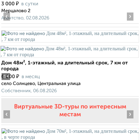
₽
3 000
в сутки
Мерцалово 2
‹
›
Агентство, 02.08.2026
Дом 48м², 1-этажный, на длительный срок, 7 км от
города
₽
6 000
в месяц
2
/4
село Солнцево, Центральная улица
Собственник, 06.08.2026
Виртуальные 3D-туры по интересным
‹
›
местам