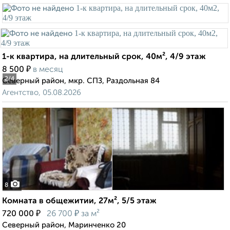
1-к квартира, на длительный срок, 40м², 4/9 этаж
₽
8 500
в месяц
2
/4
Северный район, мкр. СПЗ, Раздольная 84
Агентство, 05.08.2026
8
Комната в общежитии, 27м², 5/5 этаж
₽
₽
720 000
26 700
за м²
Северный район, Маринченко 20