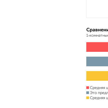
Сравнени
1‑комнатны
Средняя ц
Это пред
Средняя ц