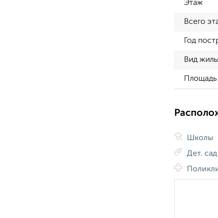
Этаж
Всего эт
Год пост
Вид жиль
Площадь 
Располо
Школы
Дет. са
Поликл