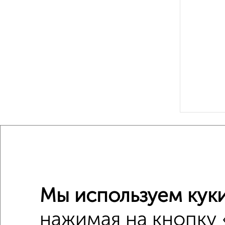
Рядом, с
Недалеко о
1-к квар
Мы используем куки
Поиск по с
нажимая на кнопку 
Советск