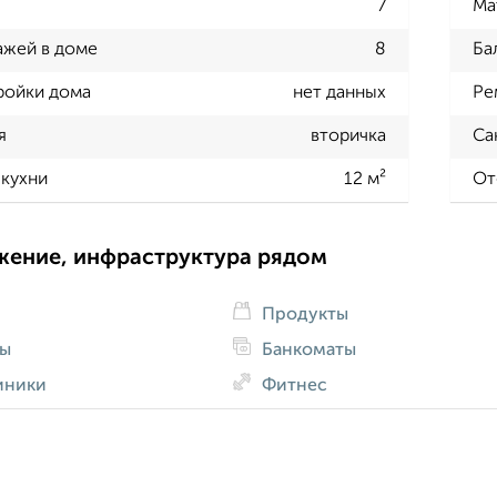
7
Ма
ажей в доме
8
Ба
ройки дома
нет данных
Ре
я
вторичка
Са
кухни
12 м²
От
жение, инфраструктура рядом
Продукты
ды
Банкоматы
иники
Фитнес