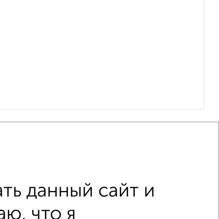
ть данный сайт и
ю, что я
не последний этаж
с балконом