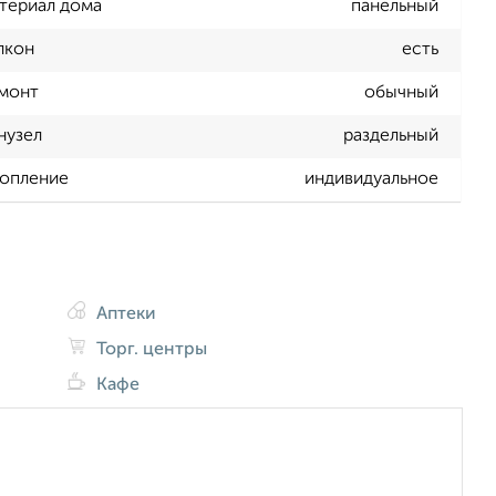
териал дома
панельный
лкон
есть
монт
обычный
нузел
раздельный
опление
индивидуальное
Аптеки
Торг. центры
Кафе