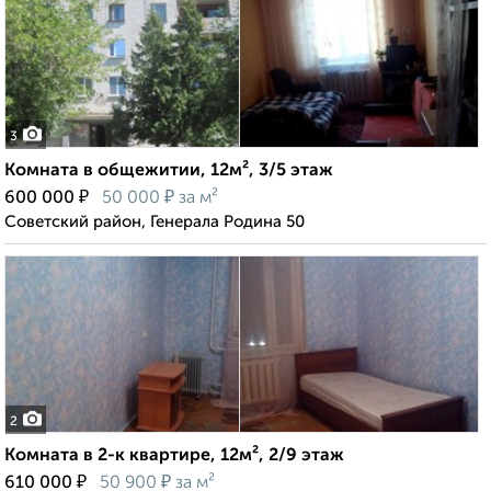
3
Комната в общежитии, 12м², 3/5 этаж
₽
₽
600 000
50 000
за м²
Советский район, Генерала Родина 50
2
Комната в 2-к квартире, 12м², 2/9 этаж
₽
₽
610 000
50 900
за м²