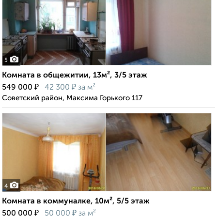
5
Комната в общежитии, 13м², 3/5 этаж
₽
₽
549 000
42 300
за м²
Советский район, Максима Горького 117
4
Комната в коммуналке, 10м², 5/5 этаж
₽
₽
500 000
50 000
за м²