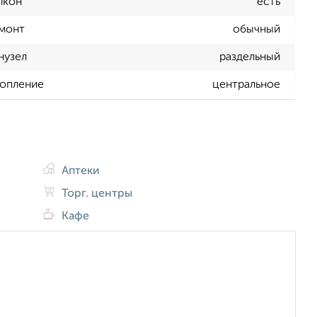
лкон
есть
монт
обычный
нузел
раздельный
опление
центральное
Аптеки
Торг. центры
Кафе