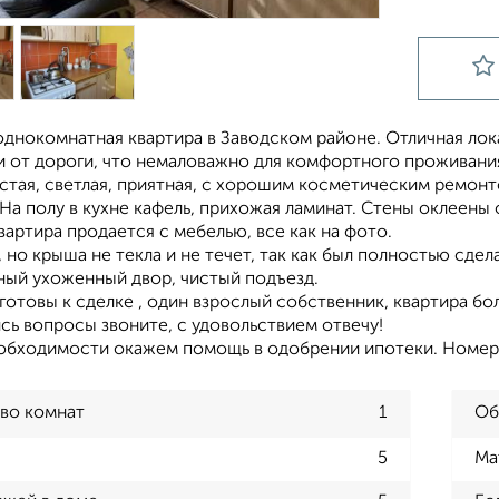
однокомнатная квартира в Заводском районе. Отличная лок
и от дороги, что немаловажно для комфортного проживани
стая, светлая, приятная, с хорошим косметическим ремон
На полу в кухне кафель, прихожая ламинат. Стены оклеены 
вартира продается с мебелью, все как на фото.
 но крыша не текла и не течет, так как был полностью сде
ный ухоженный двор, чистый подъезд.
отовы к сделке , один взрослый собственник, квартира бо
сь вопросы звоните, с удовольствием отвечу!
еобходимости окажем помощь в одобрении ипотеки. Номер
во комнат
1
Об
5
Ма