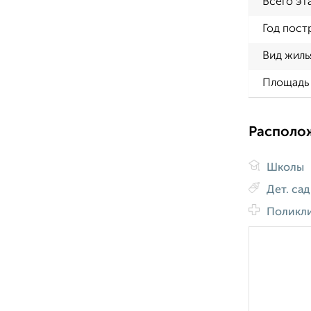
Всего эт
Год пост
Вид жиль
Площадь 
Располо
Школы
Дет. са
Поликл