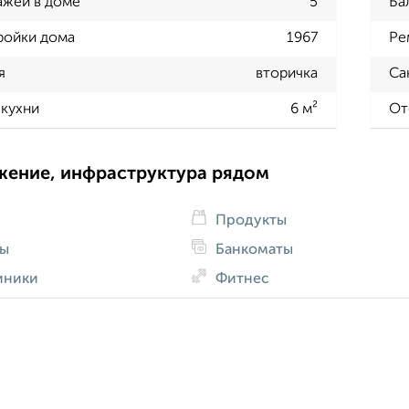
ажей в доме
5
Ба
ройки дома
1967
Ре
я
вторичка
Са
кухни
6 м²
От
жение, инфраструктура рядом
Продукты
ды
Банкоматы
иники
Фитнес