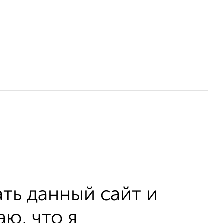
ть данный сайт и
этаж
в малоэтажном доме
ю, что я
лье
в панельном доме