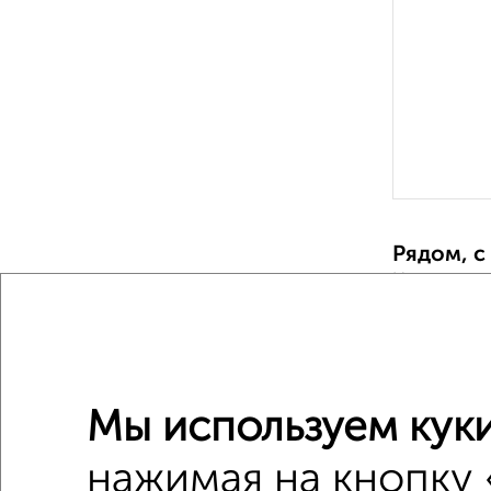
Рядом, с
Недалеко о
1-к квар
Поиск по с
Мы используем куки
Заводск
нажимая на кнопку 
с балко