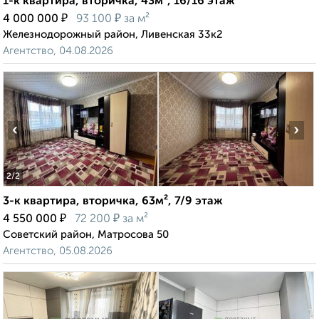
1-к квартира, вторичка, 43м², 16/16 этаж
₽
₽
4 000 000
93 100
за м²
Железнодорожный район, Ливенская 33к2
Агентство, 04.08.2026
‹
›
2
/2
3-к квартира, вторичка, 63м², 7/9 этаж
₽
₽
4 550 000
72 200
за м²
Советский район, Матросова 50
Агентство, 05.08.2026