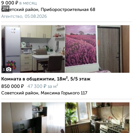
₽
9 000
в месяц
2
/4
Советский район, Приборостроительная 68
Агентство, 05.08.2026
3
Комната в общежитии, 18м², 5/5 этаж
₽
₽
850 000
47 300
за м²
Советский район, Максима Горького 117