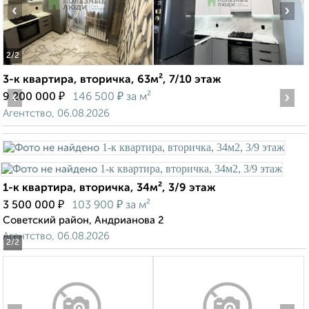
‹
›
2
/2
3-к квартира, вторичка, 63м², 7/10 этаж
‹
₽
₽
›
9 200 000
146 500
за м²
Агентство, 06.08.2026
1-к квартира, вторичка, 34м², 3/9 этаж
₽
₽
3 500 000
103 900
за м²
Советский район, Андрианова 2
Агентство, 06.08.2026
2
/2