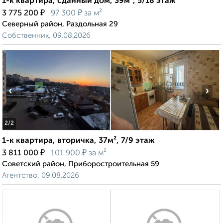
1-к квартира, сданный дом, 39м², 5/18 этаж
₽
₽
3 775 200
97 300
за м²
Северный район, Раздольная 29
Собственник, 09.08.2026
‹
›
2
/2
1-к квартира, вторичка, 37м², 7/9 этаж
₽
₽
3 811 000
101 900
за м²
Советский район, Приборостроительная 59
Агентство, 09.08.2026