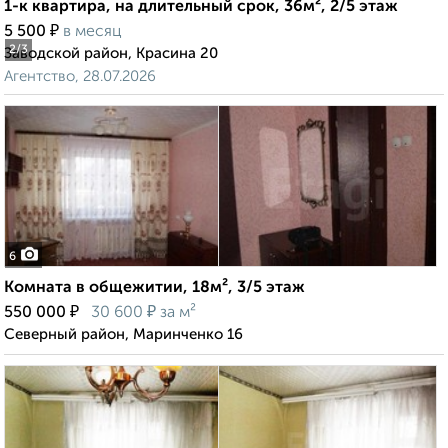
1-к квартира, на длительный срок, 36м², 2/5 этаж
₽
5 500
в месяц
2
/3
Заводской район, Красина 20
Агентство, 28.07.2026
6
Комната в общежитии, 18м², 3/5 этаж
₽
₽
550 000
30 600
за м²
Северный район, Маринченко 16