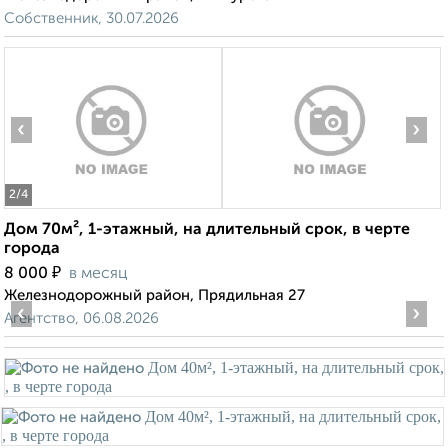
Собственник, 30.07.2026
‹
›
2
/4
Дом 70м², 1-этажный, на длительный срок, в черте
города
₽
8 000
в месяц
Железнодорожный район, Прядильная 27
‹
›
Агентство, 06.08.2026