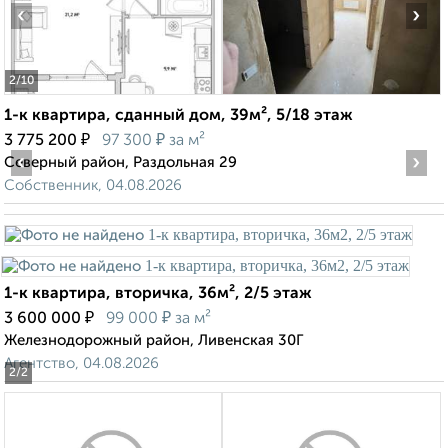
‹
›
2
/10
1-к квартира, сданный дом, 39м², 5/18 этаж
₽
₽
3 775 200
97 300
за м²
‹
›
Северный район, Раздольная 29
Собственник, 04.08.2026
1-к квартира, вторичка, 36м², 2/5 этаж
₽
₽
3 600 000
99 000
за м²
Железнодорожный район, Ливенская 30Г
Агентство, 04.08.2026
2
/2