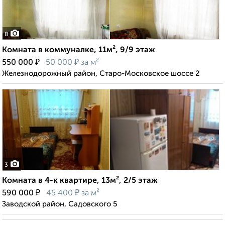
8
Комната в коммуналке, 11м², 9/9 этаж
₽
₽
550 000
50 000
за м²
Железнодорожный район, Старо-Московское шоссе 2
3
Комната в 4-к квартире, 13м², 2/5 этаж
₽
₽
590 000
45 400
за м²
Заводской район, Садовского 5