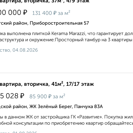
квартира, вторичка, 37м², 4/9 этаж
₽
00 000
₽
131 400
за м²
тский район, Приборостроительная 57
ка выполнена плиткой Kerama Marazzi, что гарантирует до
структура и окружение:Просторный тамбур на 3 квартиры 
ство, 04.08.2026
квартира, вторичка, 41м², 17/17 этаж
₽
15 028
₽
85 900
за м²
ской район, ЖК Зелёный Берег, Панчука 83А
ы в данном ЖК от застройщика ГК «Развитие». Покупка жиль
бной консультации по приобретению квартир обращайтесь 