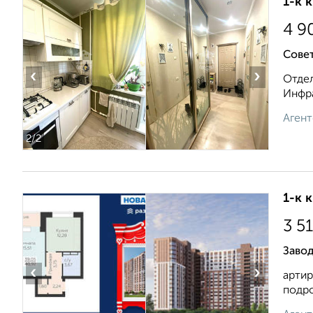
1-к 
4 9
Сове
‹
›
Отдел
Инфра
Агент
2
/2
1-к 
3 5
Завод
‹
›
артир
подро