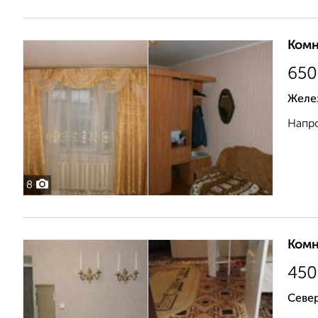
Комн
650
Желе
Напро
8
Комн
450
Севе