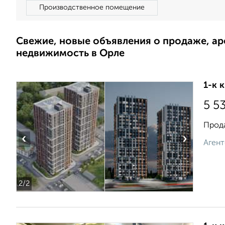
Производственное помещение
Свежие, новые объявления о продаже, а
недвижимость в Орле
1-к 
5 5
Прода
‹
›
Агент
2
/2