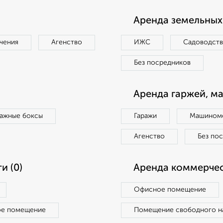
Аренда земельных 
чения
Агенство
ИЖС
Садоводст
Без посредников
Аренда гаржей, м
ражные боксы
Гаражи
Машиноме
Агенство
Без по
и (0)
Аренда коммерчес
Офисное помещение
ое помещение
Помещение свободного н