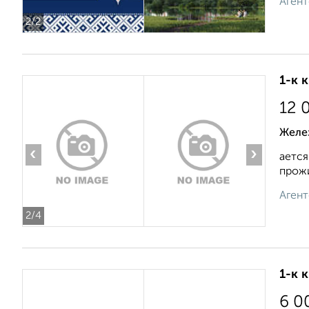
Агент
2
/2
1-к 
12 
Желе
‹
›
ается
прожи
Агент
2
/4
1-к 
6 0