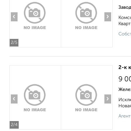
Заво
‹
›
Комсо
Кварт
Собст
2
/5
2-к 
9 0
Желе
‹
›
Исклю
Новая
Агент
2
/4