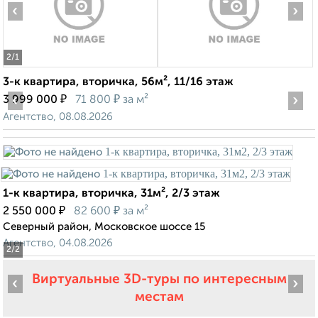
‹
›
2
/1
3-к квартира, вторичка, 56м², 11/16 этаж
‹
₽
₽
›
3 999 000
71 800
за м²
Агентство, 08.08.2026
1-к квартира, вторичка, 31м², 2/3 этаж
₽
₽
2 550 000
82 600
за м²
Северный район, Московское шоссе 15
Агентство, 04.08.2026
2
/2
Виртуальные 3D-туры по интересным
‹
›
местам