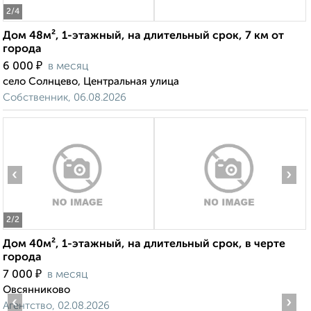
2
/4
Дом 48м², 1-этажный, на длительный срок, 7 км от
города
₽
6 000
в месяц
село Солнцево, Центральная улица
Собственник, 06.08.2026
‹
›
2
/2
Дом 40м², 1-этажный, на длительный срок, в черте
города
₽
7 000
в месяц
Овсянниково
‹
›
Агентство, 02.08.2026