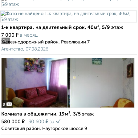
1-к квартира, на длительный срок, 40м², 5/9 этаж
₽
7 000
в месяц
2
/4
Железнодорожный район, Революции 7
Агентство, 07.08.2026
8
Комната в общежитии, 19м², 3/5 этаж
₽
₽
580 000
30 600
за м²
Советский район, Наугорское шоссе 9