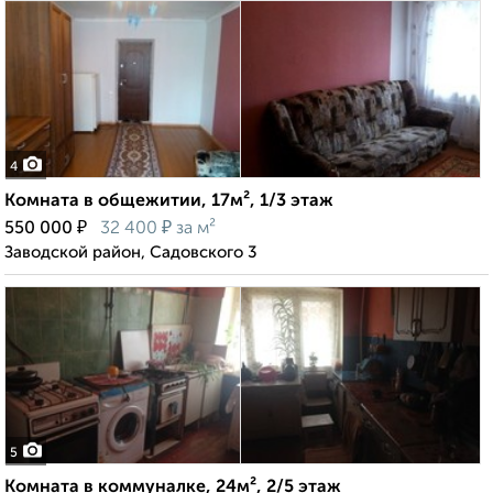
4
Комната в общежитии, 17м², 1/3 этаж
₽
₽
550 000
32 400
за м²
Заводской район, Садовского 3
5
Комната в коммуналке, 24м², 2/5 этаж