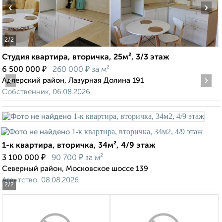
‹
›
2
/2
Студия квартира, вторичка, 25м², 3/3 этаж
₽
₽
6 500 000
260 000
за м²
‹
›
Адлерский район, Лазурная Долина 191
Собственник, 06.08.2026
1-к квартира, вторичка, 34м², 4/9 этаж
₽
₽
3 100 000
90 700
за м²
Северный район, Московское шоссе 139
Агентство, 08.08.2026
2
/2