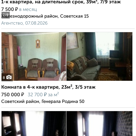
1-к квартира, на длительный срок, 39м², 7/9 этаж
₽
7 500
в месяц
2
/8
Железнодорожный район, Советская 15
Агентство, 07.08.2026
8
Комната в 4-к квартире, 23м², 3/5 этаж
₽
₽
750 000
32 700
за м²
Советский район, Генерала Родина 50