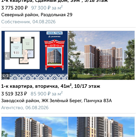
1-к квартира, сданный дом, 39м², 5/18 этаж
₽
₽
3 775 200
97 300
за м²
Северный район, Раздольная 29
Собственник, 04.08.2026
‹
›
2
/2
1-к квартира, вторичка, 41м², 10/17 этаж
₽
₽
3 519 323
85 900
за м²
Заводской район, ЖК Зелёный Берег, Панчука 83А
Агентство, 06.08.2026