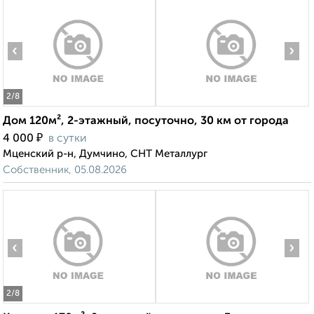
‹
›
2
/8
Дом 120м², 2-этажный, посуточно, 30 км от города
₽
4 000
в сутки
Мценский р-н, Думчино, СНТ Металлург
Собственник, 05.08.2026
‹
›
2
/8