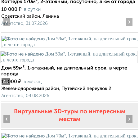
Коттедж 170м², 2-этажный, посуточно, 3 км от города
₽
10 000
в сутки
Советский район, Ленина
‹
›
Агентство, 31.07.2026
Дом 59м², 1-этажный, на длительный срок, в черте
города
₽
12 000
в месяц
2
/5
Железнодорожный район, Путейский переулок 2
Агентство, 04.08.2026
Виртуальные 3D-туры по интересным
‹
›
местам