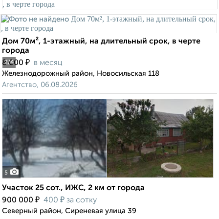
Дом 70м², 1-этажный, на длительный срок, в черте
города
₽
8 000
в месяц
2
/4
Железнодорожный район, Новосильская 118
Агентство, 06.08.2026
5
Участок 25 сот., ИЖС, 2 км от города
₽
₽
900 000
400
за сотку
Северный район, Сиреневая улица 39