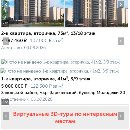
‹
›
2
/2
2-к квартира, вторичка, 73м², 13/18 этаж
‹
₽
₽
›
7 787 460
107 000
за м²
Агентство, 03.08.2026
1-к квартира, вторичка, 41м², 3/9 этаж
₽
₽
5 000 000
122 300
за м²
Заводской район, мкр. Зареченский, бульвар Молодежи 20
Собственник, 05.08.2026
2
/2
Виртуальные 3D-туры по интересным
‹
›
местам