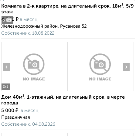
Комната в 2-к квартире, на длительный срок, 18м², 5/9
этаж
₽
4 000
в месяц
6
Железнодорожный район, Русанова 52
Собственник, 18.08.2022
‹
›
2
/5
Дом 40м², 1-этажный, на длительный срок, в черте
города
₽
5 000
в месяц
Праздничная
Собственник, 04.08.2026