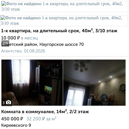
1-к квартира, на длительный срок, 40м², 3/10 этаж
₽
10 000
в месяц
2
/6
Советский район, Наугорское шоссе 70
Агентство, 01.08.2026
3
Комната в коммуналке, 14м², 2/2 этаж
₽
₽
450 000
32 200
за м²
Киреевского 9