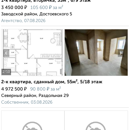
1-к квартира, вторичка, 33м², 6/9 этаж
₽
₽
3 450 000
105 600
за м²
Заводской район, Достоевского 5
Агентство, 07.08.2026
‹
›
2
/10
2-к квартира, сданный дом, 55м², 5/18 этаж
₽
₽
4 972 500
90 800
за м²
Северный район, Раздольная 29
Собственник, 03.08.2026