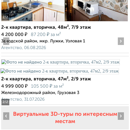
2
/2
2-к квартира, вторичка, 48м², 7/9 этаж
₽
₽
4 200 000
87 200
за м²
‹
›
Заводской район, мкр. Лужки, Узловая 1
Агентство, 06.08.2026
2-к квартира, вторичка, 47м², 2/9 этаж
₽
₽
4 999 000
105 500
за м²
Железнодорожный район, Грузовая 3
Агентство, 31.07.2026
2
/2
Виртуальные 3D-туры по интересным
‹
›
местам