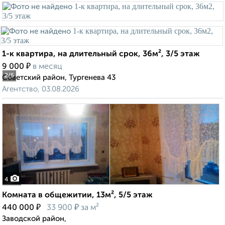
1-к квартира, на длительный срок, 36м², 3/5 этаж
₽
9 000
в месяц
2
/5
Советский район, Тургенева 43
Агентство, 03.08.2026
4
Комната в общежитии, 13м², 5/5 этаж
₽
₽
440 000
33 900
за м²
Заводской район,