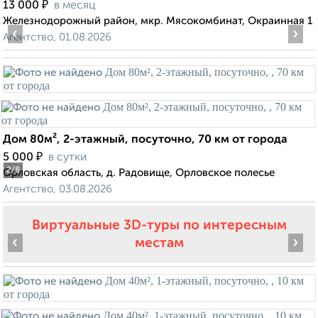
₽
13 000
в месяц
Железнодорожный район, мкр. Мясокомбинат, Окраинная 1
‹
›
Агентство, 01.08.2026
Дом 80м², 2-этажный, посуточно, 70 км от города
₽
5 000
в сутки
2
/8
Орловская область, д. Радовище, Орловское полесье
Агентство, 03.08.2026
Виртуальные 3D-туры по интересным
‹
›
местам