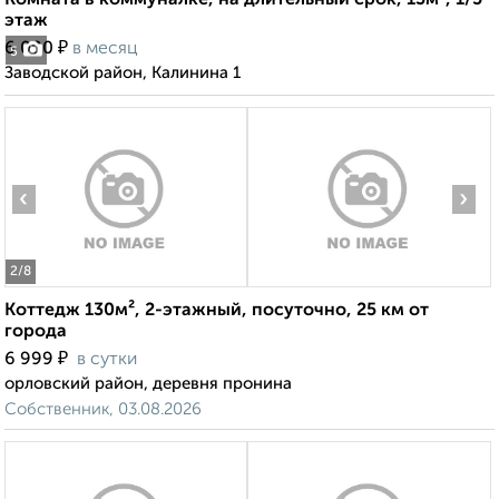
Комната в коммуналке, на длительный срок, 13м², 1/5
этаж
₽
6 000
в месяц
5
Заводской район, Калинина 1
‹
›
2
/8
Коттедж 130м², 2-этажный, посуточно, 25 км от
города
₽
6 999
в сутки
орловский район, деревня пронина
Собственник, 03.08.2026