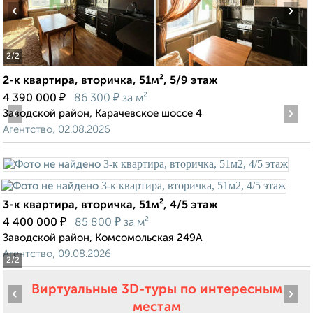
‹
›
2
/2
2-к квартира, вторичка, 51м², 5/9 этаж
₽
₽
4 390 000
86 300
за м²
‹
›
Заводской район, Карачевское шоссе 4
Агентство, 02.08.2026
3-к квартира, вторичка, 51м², 4/5 этаж
₽
₽
4 400 000
85 800
за м²
Заводской район, Комсомольская 249А
Агентство, 09.08.2026
2
/2
Виртуальные 3D-туры по интересным
‹
›
местам