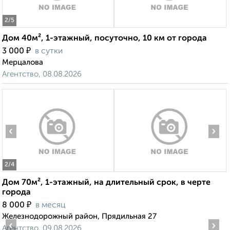
2
/5
Дом 40м², 1-этажный, посуточно, 10 км от города
₽
3 000
в сутки
Мерцалова
Агентство, 08.08.2026
‹
›
2
/4
Дом 70м², 1-этажный, на длительный срок, в черте
города
₽
8 000
в месяц
Железнодорожный район, Прядильная 27
‹
›
Агентство, 09.08.2026