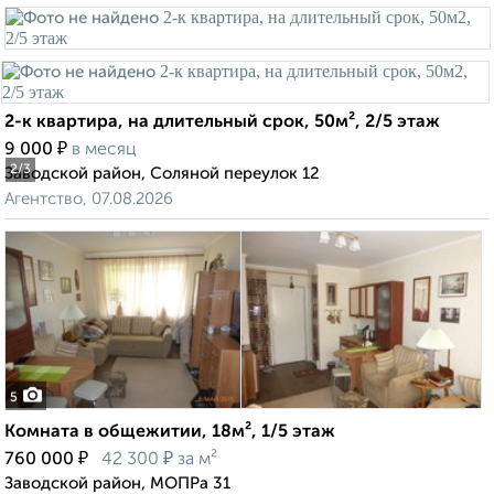
2-к квартира, на длительный срок, 50м², 2/5 этаж
₽
9 000
в месяц
2
/3
Заводской район, Соляной переулок 12
Агентство, 07.08.2026
5
Комната в общежитии, 18м², 1/5 этаж
₽
₽
760 000
42 300
за м²
Заводской район, МОПРа 31