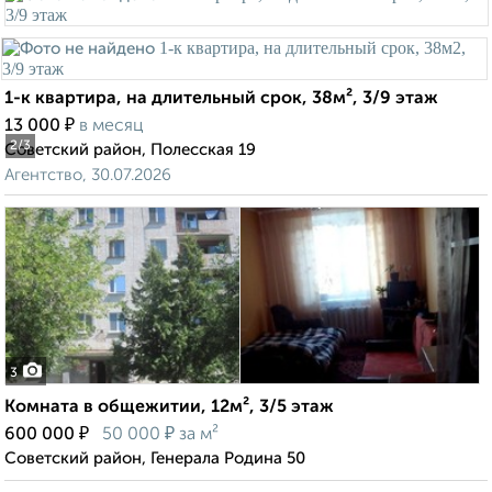
1-к квартира, на длительный срок, 38м², 3/9 этаж
₽
13 000
в месяц
2
/3
Советский район, Полесская 19
Агентство, 30.07.2026
3
Комната в общежитии, 12м², 3/5 этаж
₽
₽
600 000
50 000
за м²
Советский район, Генерала Родина 50