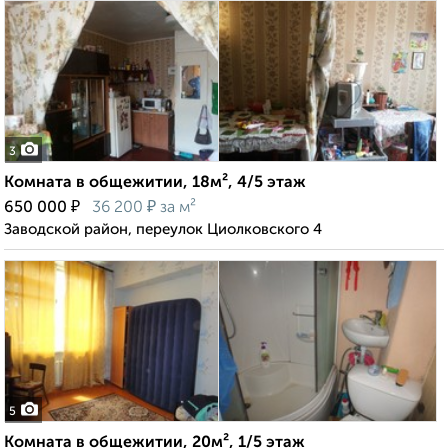
3
Комната в общежитии, 18м², 4/5 этаж
₽
₽
650 000
36 200
за м²
Заводской район, переулок Циолковского 4
5
Комната в общежитии, 20м², 1/5 этаж