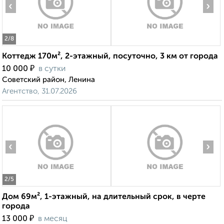
‹
›
2
/8
Коттедж 170м², 2-этажный, посуточно, 3 км от города
₽
10 000
в сутки
Советский район, Ленина
Агентство, 31.07.2026
‹
›
2
/5
Дом 69м², 1-этажный, на длительный срок, в черте
города
₽
13 000
в месяц