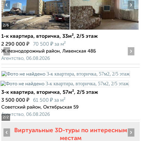
‹
›
2
/6
1-к квартира, вторичка, 33м², 2/5 этаж
₽
₽
2 290 000
70 500
за м²
‹
›
Железнодорожный район, Ливенская 48Б
Агентство, 06.08.2026
3-к квартира, вторичка, 57м², 2/5 этаж
₽
₽
3 500 000
61 500
за м²
Советский район, Октябрьская 59
Агентство, 06.08.2026
2
/2
Виртуальные 3D-туры по интересным
‹
›
местам