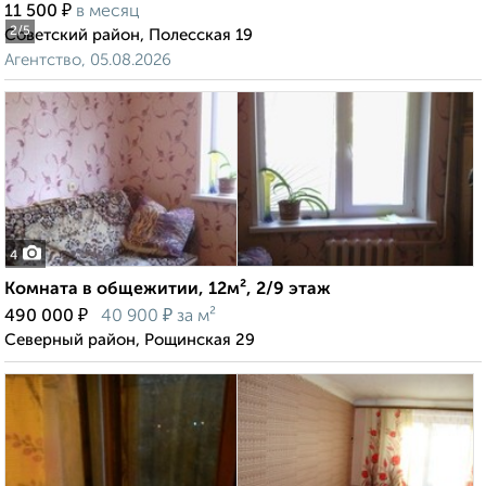
₽
11 500
в месяц
2
/5
Советский район, Полесская 19
Агентство, 05.08.2026
4
Комната в общежитии, 12м², 2/9 этаж
₽
₽
490 000
40 900
за м²
Северный район, Рощинская 29