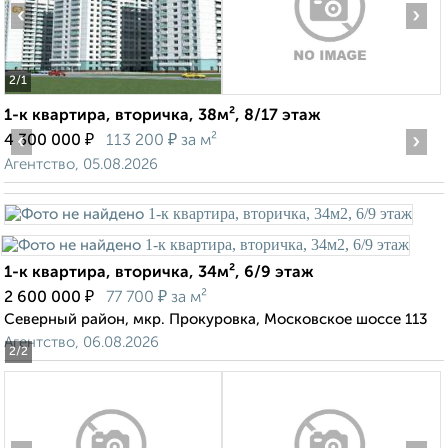
‹
›
2
/1
1-к квартира, вторичка, 38м², 8/17 этаж
‹
₽
₽
›
4 300 000
113 200
за м²
Агентство, 05.08.2026
1-к квартира, вторичка, 34м², 6/9 этаж
₽
₽
2 600 000
77 700
за м²
Северный район, мкр. Прокуровка, Московское шоссе 113
Агентство, 06.08.2026
2
/2