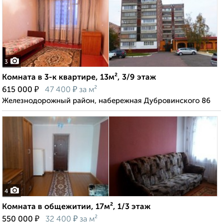
3
Комната в 3-к квартире, 13м², 3/9 этаж
₽
₽
615 000
47 400
за м²
Железнодорожный район, набережная Дубровинского 86
4
Комната в общежитии, 17м², 1/3 этаж
₽
₽
550 000
32 400
за м²