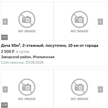
‹
›
2
/3
Дача 50м², 2-этажный, посуточно, 10 км от города
₽
2 500
в сутки
Заводской район, Итальянская
Собственник, 03.08.2026
‹
›
2
/8