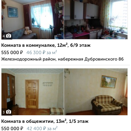
4
Комната в коммуналке, 12м², 6/9 этаж
₽
₽
555 000
46 300
за м²
Железнодорожный район, набережная Дубровинского 86
3
Комната в общежитии, 13м², 1/5 этаж
₽
₽
550 000
42 400
за м²