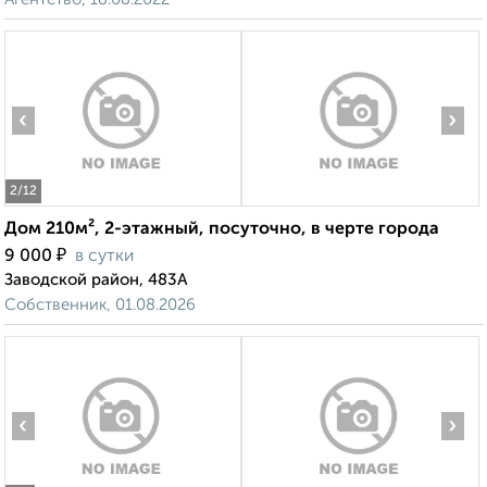
‹
›
2
/12
Дом 210м², 2-этажный, посуточно, в черте города
₽
9 000
в сутки
Заводской район, 483А
Собственник, 01.08.2026
‹
›