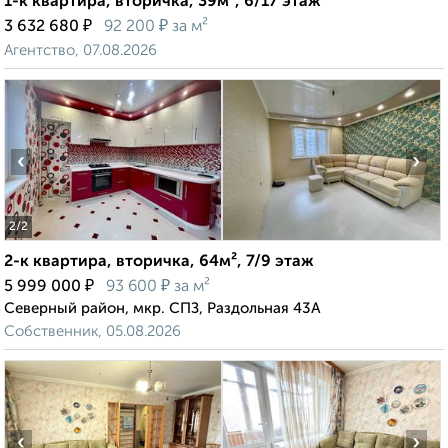
1-к квартира, вторичка, 39м², 6/17 этаж
₽
₽
3 632 680
92 200
за м²
Агентство, 07.08.2026
‹
›
2
/2
2-к квартира, вторичка, 64м², 7/9 этаж
₽
₽
5 999 000
93 600
за м²
Северный район, мкр. СПЗ, Раздольная 43А
Собственник, 05.08.2026
‹
›