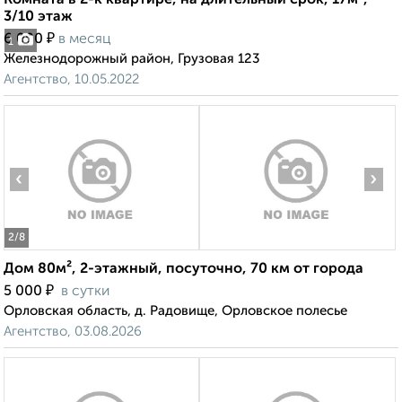
Комната в 2-к квартире, на длительный срок, 17м²,
3/10 этаж
₽
6 000
в месяц
1
Железнодорожный район, Грузовая 123
Агентство, 10.05.2022
‹
›
2
/8
Дом 80м², 2-этажный, посуточно, 70 км от города
₽
5 000
в сутки
Орловская область, д. Радовище, Орловское полесье
Агентство, 03.08.2026