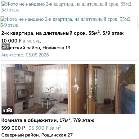
2-к квартира, на длительный срок, 55м², 5/9 этаж
₽
10 000
в месяц
2
/6
Советский район, Новикова 13
Агентство, 05.08.2026
8
Комната в общежитии, 17м², 7/9 этаж
₽
₽
599 000
35 300
за м²
Северный район, Рощинская 27