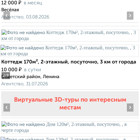
₽
12 000
в месяц
Весёлая
‹
›
Агентство, 03.08.2026
Коттедж 170м², 2-этажный, посуточно, 3 км от города
₽
10 000
в сутки
2
/8
Советский район, Ленина
Агентство, 31.07.2026
Виртуальные 3D-туры по интересным
‹
›
местам