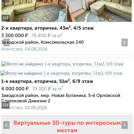
2
/2
2-к квартира, вторичка, 43м², 4/5 этаж
₽
₽
3 300 000
76 800
за м²
‹
›
Заводской район, Комсомольская 240
Агентство, 04.08.2026
1-к квартира, вторичка, 51м², 6/9 этаж
₽
₽
4 000 000
79 300
за м²
Заводской район, мкр. Новая Ботаника, 5-й Орловской
Стрелковой Дивизии 2
2
/2
Агентство, 02.08.2026
Виртуальные 3D-туры по интересным
‹
›
местам