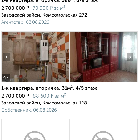
1-к квартира, вторичка, 38м², 6/9 этаж
₽
₽
2 700 000
70 900
за м²
Заводской район, Комсомольская 272
Агентство, 03.08.2026
‹
›
2
/2
1-к квартира, вторичка, 31м², 4/5 этаж
₽
₽
2 700 000
88 600
за м²
Заводской район, Комсомольская 128
Собственник, 06.08.2026