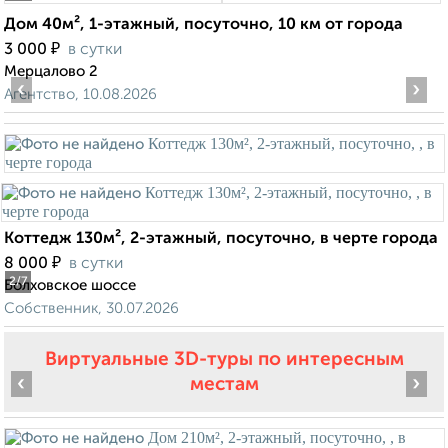
Дом 40м², 1-этажный, посуточно, 10 км от города
₽
3 000
в сутки
Мерцалово 2
‹
›
Агентство, 10.08.2026
Коттедж 130м², 2-этажный, посуточно, в черте города
₽
8 000
в сутки
2
/7
Болховское шоссе
Собственник, 30.07.2026
Виртуальные 3D-туры по интересным
‹
›
местам