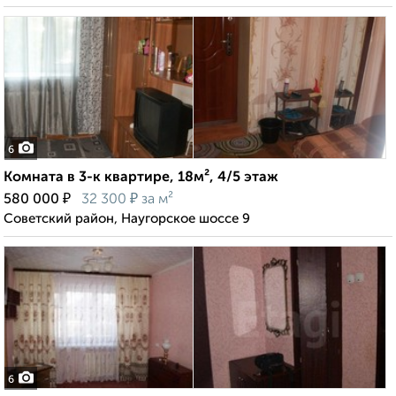
6
Комната в 3-к квартире, 18м², 4/5 этаж
₽
₽
580 000
32 300
за м²
Советский район, Наугорское шоссе 9
6