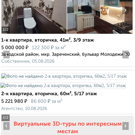
‹
›
2
/2
1-к квартира, вторичка, 41м², 3/9 этаж
₽
₽
5 000 000
122 300
за м²
‹
›
Заводской район, мкр. Зареченский, бульвар Молодежи 20
Собственник, 05.08.2026
2-к квартира, вторичка, 60м², 5/17 этаж
₽
₽
5 221 980
86 600
за м²
Агентство, 10.08.2026
2
/2
Виртуальные 3D-туры по интересным
‹
›
местам