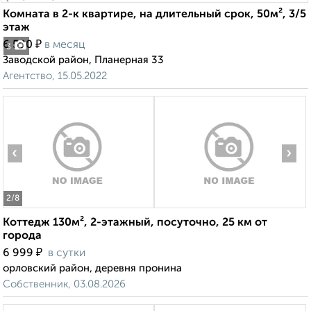
Комната в 2-к квартире, на длительный срок, 50м², 3/5
этаж
₽
6 500
в месяц
3
Заводской район, Планерная 33
Агентство, 15.05.2022
‹
›
2
/8
Коттедж 130м², 2-этажный, посуточно, 25 км от
города
₽
6 999
в сутки
орловский район, деревня пронина
Собственник, 03.08.2026