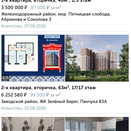
1-к квартира, вторичка, 40м², 1/5 этаж
₽
₽
3 500 000
87 500
за м²
Железнодорожный район, мкр. Пятницкая слобода,
Абрамова и Соколова 3
Агентство, 07.08.2026
‹
›
2
/2
2-к квартира, вторичка, 63м², 17/17 этаж
₽
₽
6 252 580
99 500
за м²
Заводской район, ЖК Зелёный Берег, Панчука 83А
Агентство, 10.08.2026