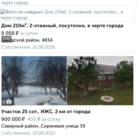
Дом 210м², 2-этажный, посуточно, в черте города
₽
9 000
в сутки
2
/12
Заводской район, 483А
Собственник, 01.08.2026
5
Участок 25 сот., ИЖС, 2 км от города
₽
₽
900 000
400
за сотку
Северный район, Сиреневая улица 39
Собственник, 10.08.2020