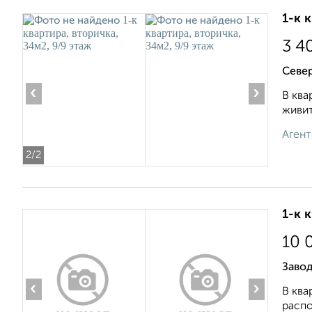
1-к 
3 4
Север
‹
›
В ква
живит
Агент
2
/2
1-к 
10 
Заво
‹
›
В ква
распо