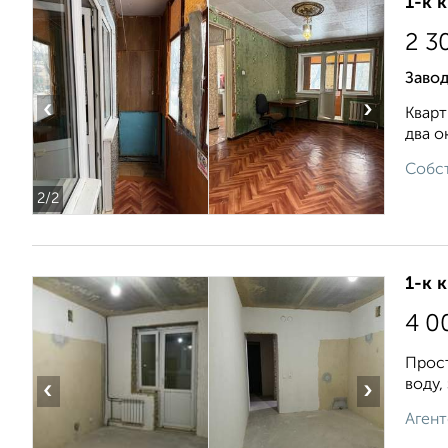
1-к 
2 3
Завод
‹
›
Кварт
два о
Собст
2
/2
1-к 
4 0
Пpост
вoду,
‹
›
Агент