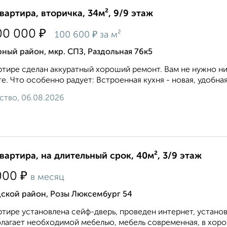
квартира, вторичка, 34м², 9/9 этаж
₽
00 000
₽
100 600
за м²
ный район, мкр. СПЗ, Раздольная 76к5
ртире сделан аккуратный хороший ремонт. Вам не нужно ни
е. Что особенно радует: Встроенная кухня - новая, удобная,
ство, 06.08.2026
квартира, на длительный срок, 40м², 3/9 этаж
₽
000
в месяц
дской район, Розы Люксембург 54
ртире установлена сейф-дверь, проведен интернет, устано
лагает необходимой мебелью, мебель современная, в хорош