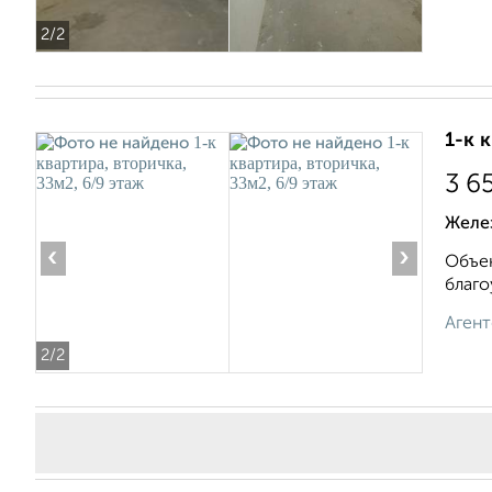
2
/2
1-к 
3 6
Желе
‹
›
Объек
благо
Агент
2
/2