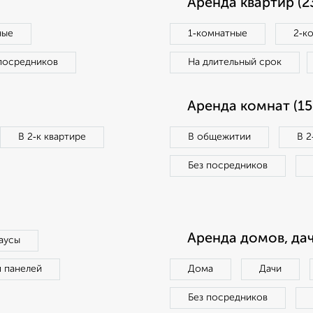
Аренда квартир (2
ные
1‑комнатные
2‑к
посредников
На длительный срок
Аренда комнат (15
В 2‑к квартире
В общежитии
В 2
Без посредников
Аренда домов, дач
аусы
п панелей
Дома
Дачи
Без посредников