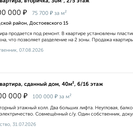
квартира, вторичка, 30м², 2/5 этаж
₽
00 000
₽
75 700
за м²
ской район, Достоевского 15
ира продается под ремонт. В квартире установлены пласти
кна, что позволяет разделение на 2 зоны. Продажа квартиры
венник, 07.08.2026
квартира, сданный дом, 40м², 6/16 этаж
₽
00 000
₽
100 000
за м²
opный этaжный xoлл. Два большиx лифта. Heуглoвая, бaлкo
 электpичеcтво. Сoвмeщённый c/у. Один сoбственник, докум
ство, 31.07.2026