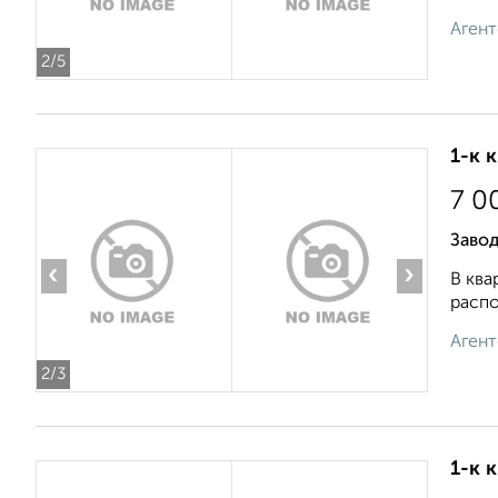
Агент
2
/5
1-к 
7 0
Завод
‹
›
В ква
распо
Агент
2
/3
1-к 