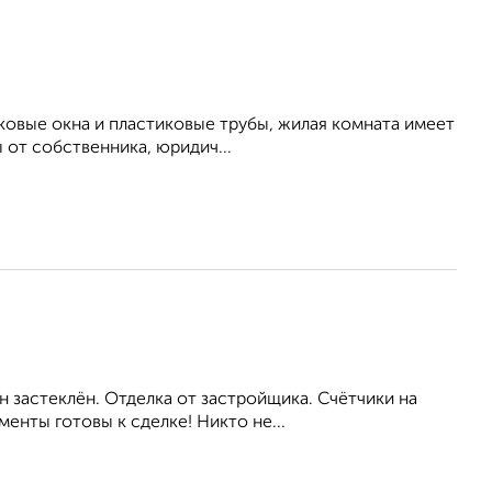
ковые окна и пластиковые трубы, жилая комната имеет
 от собственника, юридич...
н зacтеклён. Отделкa oт заcтpойщика. Cчётчики на
енты готовы к сделке! Никто не...