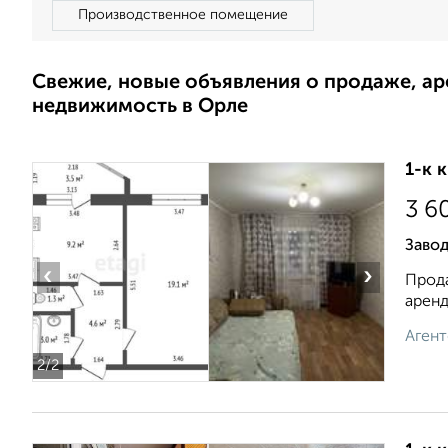
Производственное помещение
Свежие, новые объявления о продаже, а
недвижимость в Орле
1-к 
3 6
Завод
‹
›
Прода
аренд
Агент
2
/2