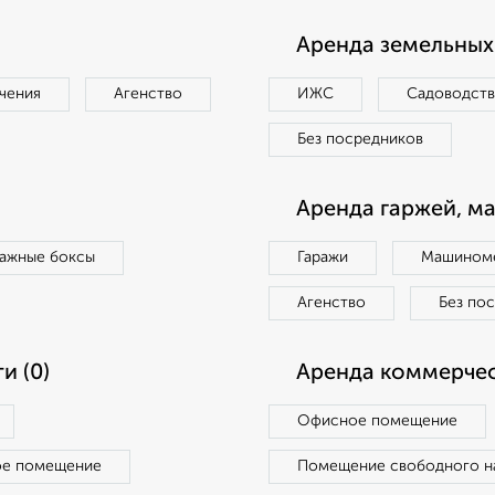
Аренда земельных 
чения
Агенство
ИЖС
Садоводст
Без посредников
Аренда гаржей, м
ражные боксы
Гаражи
Машиноме
Агенство
Без по
и (0)
Аренда коммерчес
Офисное помещение
ое помещение
Помещение свободного н