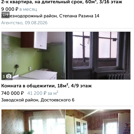
2-к квартира, на длительный срок, 60м², 3/16 этаж
₽
9 000
в месяц
2
/4
Железнодорожный район, Степана Разина 14
Агентство, 09.08.2026
3
Комната в общежитии, 18м², 4/9 этаж
₽
₽
740 000
41 200
за м²
Заводской район, Достоевского 6