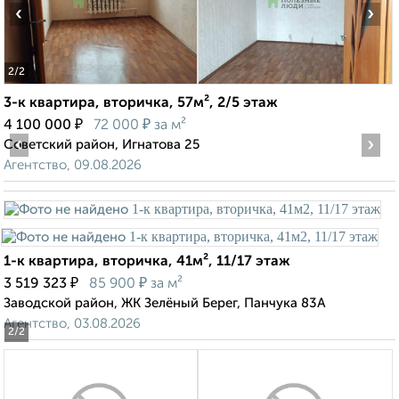
‹
›
2
/2
3-к квартира, вторичка, 57м², 2/5 этаж
₽
₽
4 100 000
72 000
за м²
‹
›
Советский район, Игнатова 25
Агентство, 09.08.2026
1-к квартира, вторичка, 41м², 11/17 этаж
₽
₽
3 519 323
85 900
за м²
Заводской район, ЖК Зелёный Берег, Панчука 83А
Агентство, 03.08.2026
2
/2