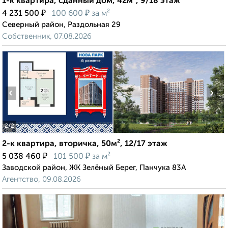
1-к квартира, сданный дом, 42м², 9/18 этаж
₽
₽
4 231 500
100 600
за м²
Северный район, Раздольная 29
Собственник, 07.08.2026
‹
›
2
/2
2-к квартира, вторичка, 50м², 12/17 этаж
₽
₽
5 038 460
101 500
за м²
Заводской район, ЖК Зелёный Берег, Панчука 83А
Агентство, 09.08.2026