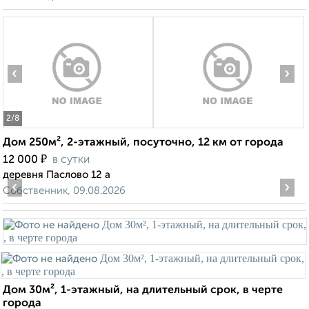
‹
›
2
/8
Дом 250м², 2-этажный, посуточно, 12 км от города
₽
12 000
в сутки
деревня Паслово 12 а
‹
›
Собственник, 09.08.2026
Дом 30м², 1-этажный, на длительный срок, в черте
города