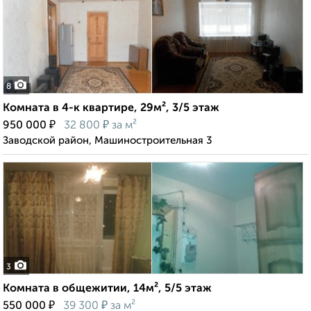
8
Комната в 4-к квартире, 29м², 3/5 этаж
₽
₽
950 000
32 800
за м²
Заводской район, Машиностроительная 3
3
Комната в общежитии, 14м², 5/5 этаж
₽
₽
550 000
39 300
за м²