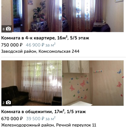
8
Комната в 4-к квартире, 16м², 5/5 этаж
₽
₽
750 000
46 900
за м²
Заводской район, Комсомольская 244
2
Комната в общежитии, 17м², 1/5 этаж
₽
₽
670 000
39 500
за м²
Железнодорожный район, Речной переулок 11