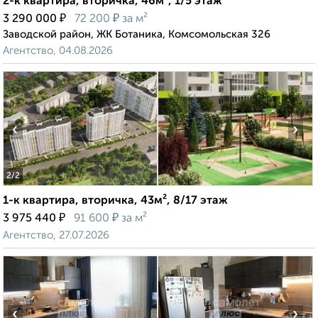
2-к квартира, вторичка, 46м², 1/5 этаж
₽
₽
3 290 000
72 200
за м²
Заводской район, ЖК Ботаника, Комсомольская 326
Агентство, 04.08.2026
‹
›
2
/2
1-к квартира, вторичка, 43м², 8/17 этаж
₽
₽
3 975 440
91 600
за м²
Агентство, 27.07.2026
‹
›