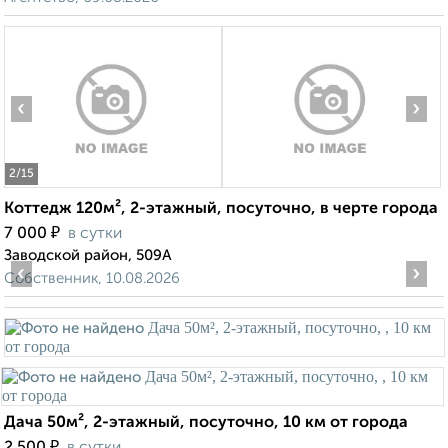
‹
›
2
/15
Коттедж 120м², 2-этажный, посуточно, в черте города
₽
7 000
в сутки
Заводской район, 509А
‹
›
Собственник, 10.08.2026
Дача 50м², 2-этажный, посуточно, 10 км от города
₽