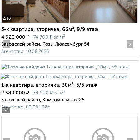
2
/10
3-к квартира, вторичка, 66м², 9/9 этаж
₽
₽
4 920 000
74 700
за м²
‹
›
Заводской район, Розы Люксембург 54
Агентство, 10.08.2026
1-к квартира, вторичка, 30м², 5/5 этаж
₽
₽
2 380 000
78 900
за м²
Заводской район, Комсомольская 25
Агентство, 09.08.2026
2
/2