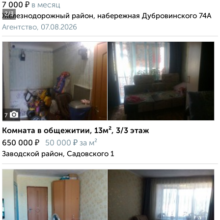
₽
7 000
в месяц
2
/3
Железнодорожный район, набережная Дубровинского 74А
Агентство, 07.08.2026
7
Комната в общежитии, 13м², 3/3 этаж
₽
₽
650 000
50 000
за м²
Заводской район, Садовского 1