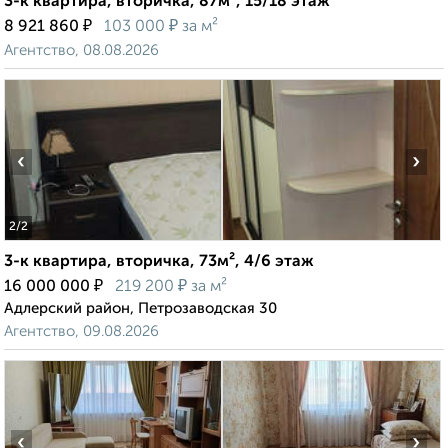
3-к квартира, вторичка, 87м², 15/18 этаж
₽
₽
8 921 860
103 000
за м²
Агентство, 08.08.2026
‹
›
2
/2
3-к квартира, вторичка, 73м², 4/6 этаж
₽
₽
16 000 000
219 200
за м²
Адлерский район, Петрозаводская 30
Агентство, 09.08.2026
‹
›