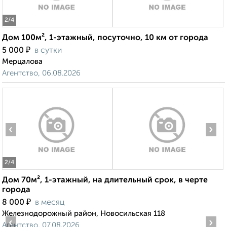
2
/4
Дом 100м², 1-этажный, посуточно, 10 км от города
₽
5 000
в сутки
Мерцалова
Агентство, 06.08.2026
‹
›
2
/4
Дом 70м², 1-этажный, на длительный срок, в черте
города
₽
8 000
в месяц
Железнодорожный район, Новосильская 118
‹
›
Агентство, 07.08.2026