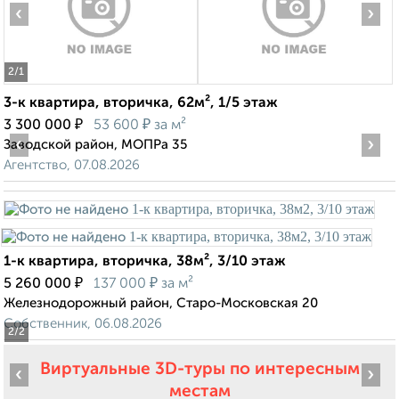
‹
›
2
/1
3-к квартира, вторичка, 62м², 1/5 этаж
₽
₽
3 300 000
53 600
за м²
‹
›
Заводской район, МОПРа 35
Агентство, 07.08.2026
1-к квартира, вторичка, 38м², 3/10 этаж
₽
₽
5 260 000
137 000
за м²
Железнодорожный район, Старо-Московская 20
Собственник, 06.08.2026
2
/2
Виртуальные 3D-туры по интересным
‹
›
местам