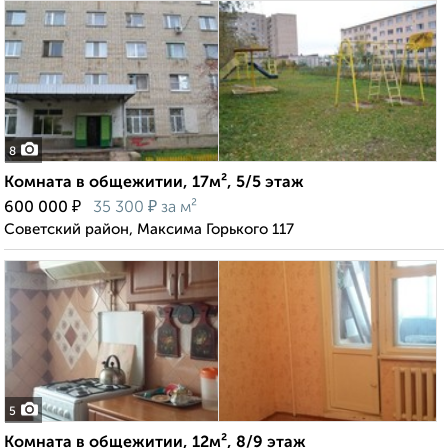
8
Комната в общежитии, 17м², 5/5 этаж
₽
₽
600 000
35 300
за м²
Советский район, Максима Горького 117
5
Комната в общежитии, 12м², 8/9 этаж