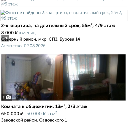
2-к квартира, на длительный срок, 55м², 4/9 этаж
₽
8 000
в месяц
2
/6
Северный район, мкр. СПЗ, Бурова 14
Агентство, 02.08.2026
7
Комната в общежитии, 13м², 3/3 этаж
₽
₽
650 000
50 000
за м²
Заводской район, Садовского 1