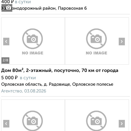
₽
400
в сутки
Железнодорожный район, Паровозная 6
3
‹
›
2
/8
Дом 80м², 2-этажный, посуточно, 70 км от города
₽
5 000
в сутки
Орловская область, д. Радовище, Орловское полесье
Агентство, 03.08.2026
‹
›