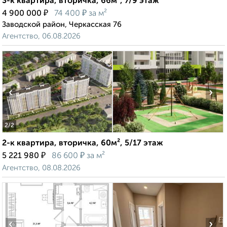
3-к квартира, вторичка, 66м², 7/9 этаж
₽
₽
4 900 000
74 400
за м²
Заводской район, Черкасская 76
Агентство, 06.08.2026
‹
›
2
/2
2-к квартира, вторичка, 60м², 5/17 этаж
₽
₽
5 221 980
86 600
за м²
Агентство, 08.08.2026
‹
›