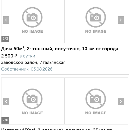
‹
›
2
/3
Дача 50м², 2-этажный, посуточно, 10 км от города
₽
2 500
в сутки
Заводской район, Итальянская
Собственник, 03.08.2026
‹
›
2
/8