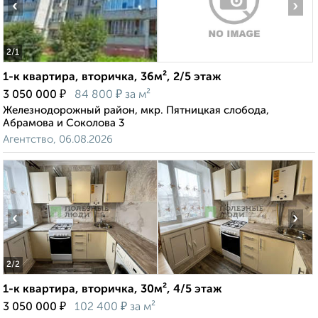
‹
›
2
/1
1-к квартира, вторичка, 36м², 2/5 этаж
₽
₽
3 050 000
84 800
за м²
Железнодорожный район, мкр. Пятницкая слобода,
Абрамова и Соколова 3
Агентство, 06.08.2026
‹
›
2
/2
1-к квартира, вторичка, 30м², 4/5 этаж
₽
₽
3 050 000
102 400
за м²