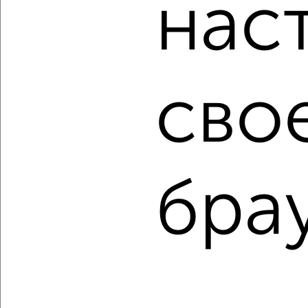
нас
Россельхозбанк, Совкомбанк, Т-Банк, Росбанк, Почта
Банк на сумму от 400 000 до 120 000 000 рублей сроком
до 30 лет.
Сайт работает во многих городах России.
Сколько стоит купить однокомнатную квартиру в Орле?
сво
Цена недвижимости: мин. от
1500000
руб. до макс.
3600000
руб.
Средняя цена:
2717200
руб.
Цена за м2: от
83333
руб. до
85714
руб.
бра
Средняя цена за м2:
84912
руб.
Площадь: от
18
м2 до
42
м2
Средняя площадь:
32
м2
↑ НАВЕРХ К МЕНЮ