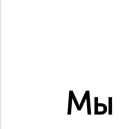
Виртуальные 3D-туры по музеям и объектам
культуры
‹
›
2
/2
1-к квартира, вторичка, 30м², 4/4 этаж
₽
₽
3 200 000
105 700
за м²
Мы
Советский район, Тургенева 19
Агентство, 05.08.2026