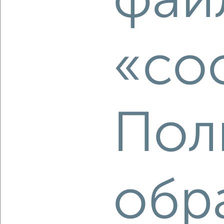
фай
₽
₽
2 660 000
84 800
за м²
Заводской район, Комсомольская 53
Агентство, 03.08.2026
«co
‹
›
Пол
2
/2
1-к квартира, вторичка, 29м², 5/5 этаж
₽
₽
2 400 000
82 800
за м²
Северный район, Московское шоссе 145
Агентство, 03.08.2026
обр