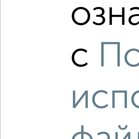
озн
‹
›
2
/2
с
По
1-к квартира, вторичка, 30м², 5/5 этаж
₽
₽
2 380 000
78 900
за м²
Заводской район, Комсомольская 25
Агентство, 03.08.2026
исп
‹
›
2
/2
1-к квартира, вторичка, 31м², 5/5 этаж