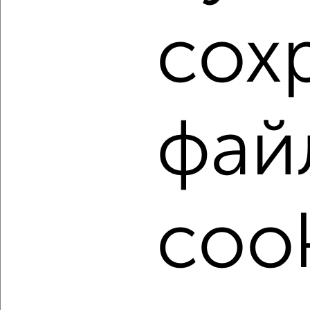
1 / 2
2
Как купить однокомнатную квартиру, в малоэтажном
сох
доме, дом не выше 5 этажей в Орле на сайте Орёл-
недвижимость?
Используя удобную форму поиска с множеством
фильтров и сортировкой по параметрам, вы можете
подобрать для покупки однокомнатную квартиру, в
фай
малоэтажном доме, дом не выше 5 этажей в Орле.
Найденные предложения: 62 объявлений, можно
посмотреть в виде списка или на карте, с описанием,
расположением, ценой и другими подробностями.
Подберите подходящую недвижимость из предложений
cook
от собственников, риэлторов, застройщиков и агенств
недвижимости, связаться с ними можно по телефону или
написать сообщение в любом удобном для вас
мессенджере, это безопасно и бесплатно.
Для покупки квартиры доступна ипотека от крупнейших
банков России: СберБанк, ВТБ, Альфа-Банк,