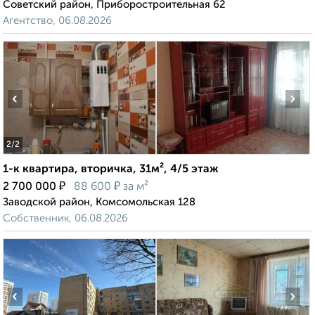
Советский район, Приборостроительная 62
Агентство, 06.08.2026
‹
›
2
/2
1-к квартира, вторичка, 31м², 4/5 этаж
₽
₽
2 700 000
88 600
за м²
Заводской район, Комсомольская 128
Собственник, 06.08.2026
‹
›