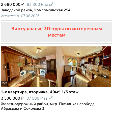
₽
₽
2 680 000
83 800
за м²
Заводской район, Комсомольская 254
Агентство, 07.08.2026
Виртуальные 3D-туры по интересным
местам
‹
›
2
/2
1-к квартира, вторичка, 40м², 1/5 этаж
₽
₽
3 500 000
87 500
за м²
Железнодорожный район, мкр. Пятницкая слобода,
Абрамова и Соколова 3