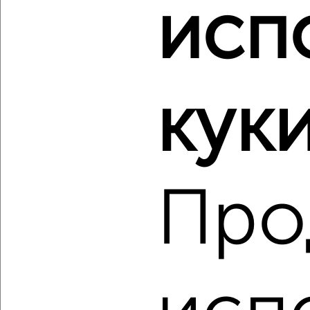
исп
‹
›
2
/1
1-к квартира, вторичка, 30м², 1/5 этаж
куки
₽
₽
2 550 000
84 200
за м²
Советский район, Приборостроительная 64
Агентство, 05.08.2026
Про
‹
›
2
/2
1-к квартира, вторичка, 31м², 2/3 этаж
₽
₽
2 550 000
82 600
за м²