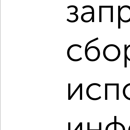
зап
‹
›
сбо
2
/2
1-к квартира, вторичка, 31м², 4/5 этаж
₽
₽
2 340 000
75 000
за м²
Советский район, Октябрьская 47А
Агентство, 03.08.2026
исп
‹
›
2
/2