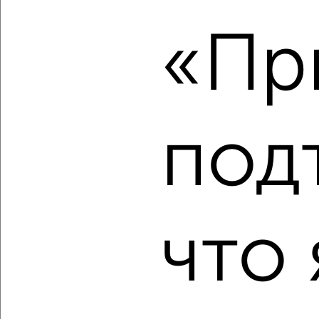
2
/2
1-к квартира, вторичка, 42м², 2/4 этаж
«Пр
₽
₽
3 500 000
84 200
за м²
Советский район, Максима Горького 50
Собственник, 04.08.2026
под
‹
›
2
/2
что 
1-к квартира, вторичка, 30м², 2/5 этаж
₽
₽
2 600 000
86 700
за м²
Заводской район, Комсомольская 191
Агентство, 03.08.2026