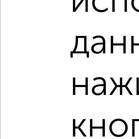
исп
Северный район, Московское шоссе 15
Агентство, 04.08.2026
дан
‹
›
2
/2
наж
1-к квартира, вторичка, 18м², 1/5 этаж
₽
₽
1 500 000
83 400
за м²
Агентство, 04.08.2026
кно
‹
›