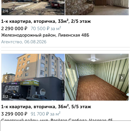
2
/6
1-к квартира, вторичка, 33м², 2/5 этаж
₽
₽
2 290 000
70 500
за м²
Железнодорожный район, Ливенская 48Б
Агентство, 06.08.2026
‹
›
2
/2
1-к квартира, вторичка, 36м², 5/5 этаж
₽
₽
3 299 000
91 700
за м²
Советский район, мкр. Весёлая Слобода, Часовая 45
Агентство, 06.08.2026