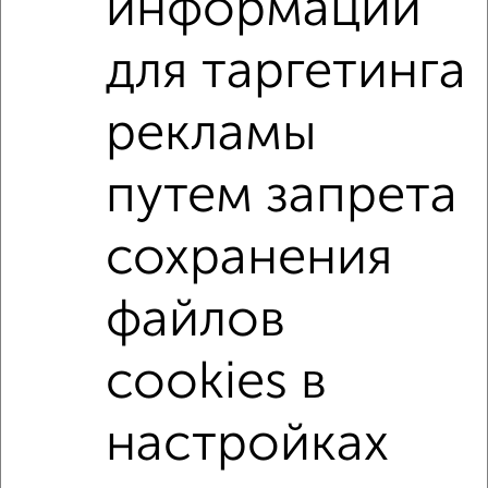
информации
Агентство, 03.08.2026
для таргетинга
1-к квартиры
Поиск по схожим параметрам:
рекламы
Заводской район
на улице Комсомольская
путем запрета
не первый этаж
в малоэтажном доме
с балконом
сохранения
с центральным отоплением
Вторичное жилье
в панельном доме
с совмещенным санузлом
файлов
Цена до 3 000 000 руб.
площадью до 40 м²
В ипотеку
cookies в
настройках
↑ НАВЕРХ К МЕНЮ
Однокомнатные
Двухкомнатные
Трехкомнатные
4‑комнатные