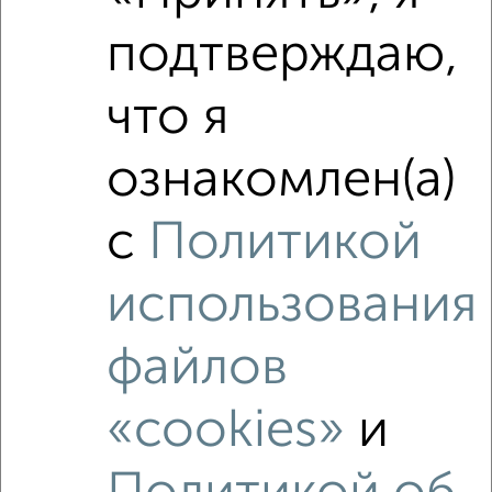
подтверждаю,
Средняя цена район
Это предложение
Средняя цена по городу
что я
Похожие предложения рядом
ознакомлен(а)
1‑комнатные квартиры недалеко от Комсомольская 53
с
Политикой
использования
файлов
«cookies»
и