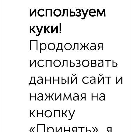
используем
куки!
Продолжая
использовать
Сравнение средних цен
данный сайт и
1‑комнатные квартиры с похожей площадью ±10%
нажимая на
₽
2 670 000
кнопку
₽
2 660 000
«Принять», я
₽
3 140 000