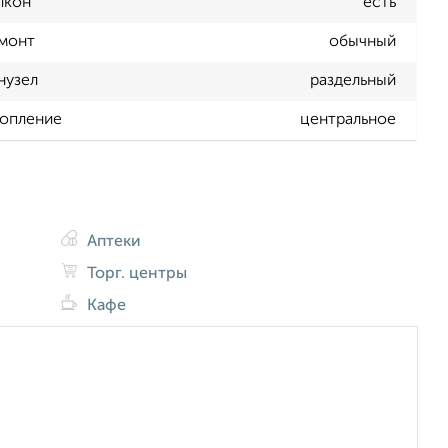
лкон
есть
монт
обычный
нузел
раздельный
опление
центральное
Аптеки
Торг. центры
Кафе