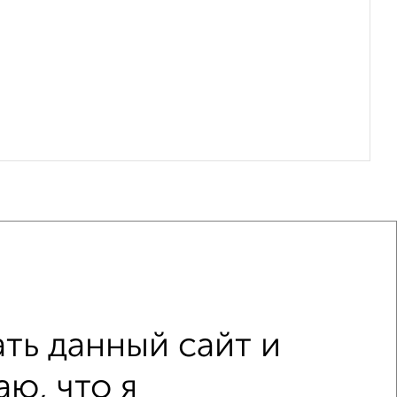
ть данный сайт и
Комсомольская
на первом этаже
ю, что я
с центральным отоплением