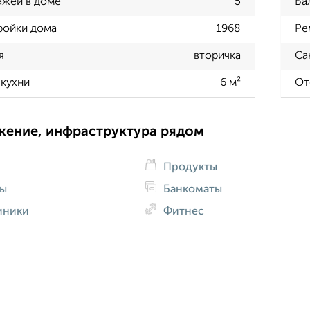
ажей в доме
5
Ба
ройки дома
1968
Ре
я
вторичка
Са
кухни
6 м²
От
жение, инфраструктура рядом
Продукты
ды
Банкоматы
иники
Фитнес