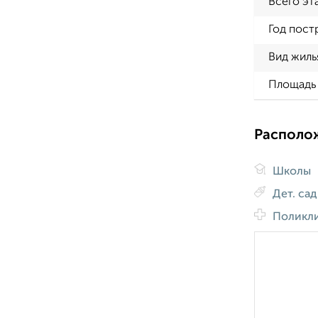
Всего эт
Год пост
Вид жиль
Площадь 
Располо
Школы
Дет. са
Поликл