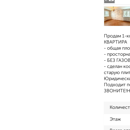
Продам 1-к
КВАРТИРА
- общая пло
- просторна
- БЕЗ ГАЗО
- сделан ко
старую плит
Юридически 
Подходит п
ЗВОНИТЕ!Но
Количест
Этаж