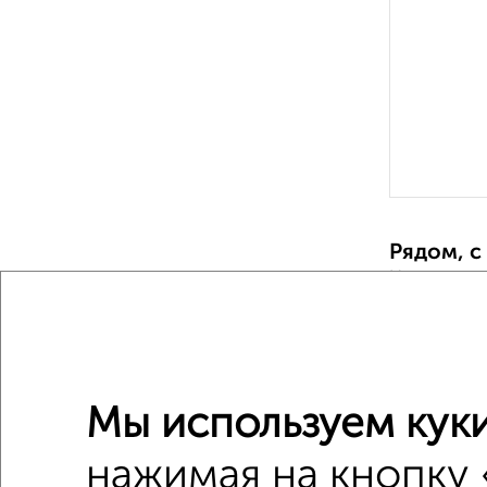
Рядом, с
Недалеко о
1‑комна
Поиск по с
Мы используем куки
Заводск
нажимая на кнопку 
не посл