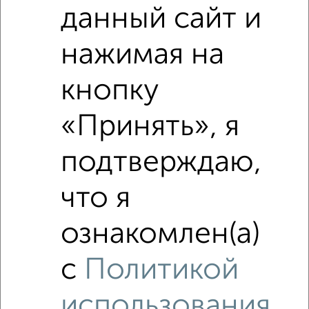
Средняя цена по городу
данный сайт и
Похожие предложения рядом
нажимая на
1‑комнатные квартиры недалеко от Абрамова и Соколова
3
кнопку
«Принять», я
подтверждаю,
что я
ознакомлен(а)
с
Политикой
использования