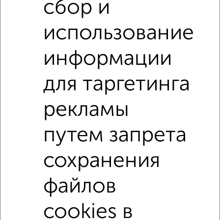
сбор и
1-к квартиры
Поиск по схожим параметрам:
использование
Железнодорожный район
информации
микрорайон Пятницкая слобода
для таргетинга
на улице Абрамова и Соколова
не первый этаж
не последний этаж
в малоэтажном доме
рекламы
с балконом
c большой кухней
путем запрета
с центральным отоплением
Вторичное жилье
в панельном доме
с раздельным санузлом
сохранения
Цена до 3 500 000 руб.
площадью до 40 м²
файлов
С бытовой техникой
С большой лоджией
cookies в