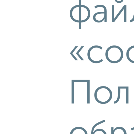
фай
2
/2
1-к квартира, вторичка, 33м², 6/17 этаж
₽
₽
3 200 000
98 500
за м²
Северный район, Раздольная 27А
«co
Агентство, 06.08.2026
‹
›
Пол
2
/2
1-к квартира, вторичка, 30м², 4/5 этаж
₽
₽
3 050 000
102 400
за м²
Советский район, Приборостроительная 62
Агентство, 06.08.2026