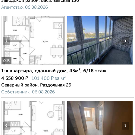
Заводской район, Васильевская 136
Агентство, 06.08.2026
‹
›
2
/10
1-к квартира, сданный дом, 43м², 6/18 этаж
₽
₽
4 358 900
101 400
за м²
Северный район, Раздольная 29
Собственник, 06.08.2026
‹
›