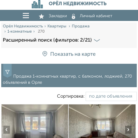
ОРЁЛ НЕДВИЖИМОСТЬ
Закладки
Личный кабинет
Орёл Недвижимость
Квартиры
Продажа
1‑комнатные
270
Расширенный поиск (фильтров: 2/21)
Показать на карте
Продажа 1‑комнатных квартир, с балконом, лоджией, 270
объявлений в Орле
Сортировка:
‹
›