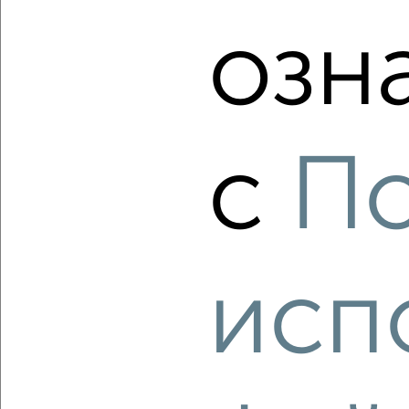
Заводской район, ЖК 909-й, Машкарина 8
Агентство, 06.08.2026
озн
‹
›
с
По
2
/1
1-к квартира, вторичка, 33м², 5/9 этаж
₽
₽
2 700 000
81 600
за м²
Советский район, Матросова 52
исп
Агентство, 06.08.2026
‹
›