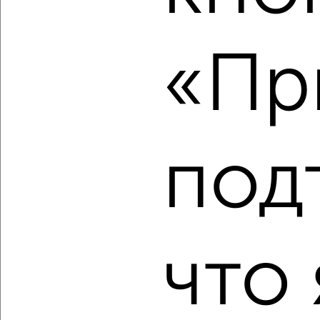
‹
›
«Пр
2
/2
1-к квартира, вторичка, 40м², 1/5 этаж
₽
₽
3 500 000
87 500
за м²
Железнодорожный район, мкр. Пятницкая слобода,
Абрамова и Соколова 3
Агентство, 06.08.2026
под
‹
›
что 
2
/10
1-к квартира, вторичка, 39м², 2/9 этаж
₽
₽
3 400 000
87 200
за м²