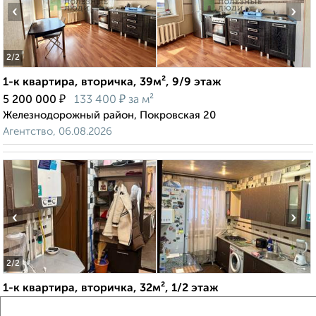
‹
›
2
/2
1-к квартира, вторичка, 39м², 9/9 этаж
₽
₽
5 200 000
133 400
за м²
Железнодорожный район, Покровская 20
Агентство, 06.08.2026
‹
›
2
/2
1-к квартира, вторичка, 32м², 1/2 этаж
₽
₽
1 990 000
62 200
за м²