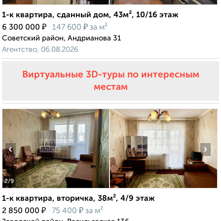
1-к квартира, сданный дом, 43м², 10/16 этаж
₽
₽
6 300 000
147 600
за м²
Советский район, Андрианова 31
Агентство, 06.08.2026
Виртуальные 3D-туры по интересным
местам
‹
›
2
/9
1-к квартира, вторичка, 38м², 4/9 этаж
₽
₽
2 850 000
75 400
за м²