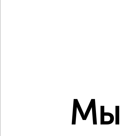
Агентство, 06.08.2026
Виртуальные 3D-туры по музеям и объектам
культуры
‹
›
2
/2
1-к квартира, вторичка, 32м², 5/5 этаж
Мы
₽
₽
2 680 000
83 800
за м²
Заводской район, Комсомольская 254
Агентство, 06.08.2026