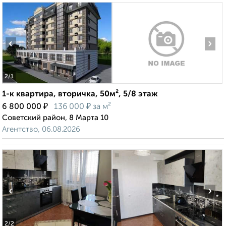
‹
›
2
/1
1-к квартира, вторичка, 50м², 5/8 этаж
₽
₽
6 800 000
136 000
за м²
Советский район, 8 Марта 10
Агентство, 06.08.2026
‹
›
2
/2