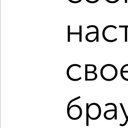
мессенджере, это безопасно и бесплатно.
Для покупки квартиры доступна ипотека от крупнейших
банков России: СберБанк, ВТБ, Альфа-Банк,
нас
Россельхозбанк, Совкомбанк, Т-Банк, Росбанк, Почта
Банк на сумму от 400 000 до 120 000 000 рублей сроком
до 30 лет.
Сайт работает во многих городах России.
Сколько стоит купить однокомнатную квартиру в Орле?
сво
Цена недвижимости: мин. от
1990000
руб. до макс.
6800000
руб.
Средняя цена:
3762451
руб.
Цена за м2: от
66333
руб. до
136000
руб.
бра
Средняя цена за м2:
99011
руб.
Площадь: от
30
м2 до
50
м2
Средняя площадь:
38
м2