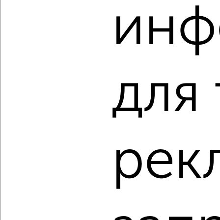
‹
›
инф
2
/2
1-к квартира, вторичка, 37м², 7/9 этаж
₽
₽
3 811 000
101 900
за м²
для
Советский район, Приборостроительная 59
Агентство, 06.08.2026
рек
‹
›
2
/2
1-к квартира, вторичка, 37м², 14/18 этаж
₽
₽
4 099 000
112 000
за м²
Северный район, ЖК Московский парк, Космонавтов 48к1