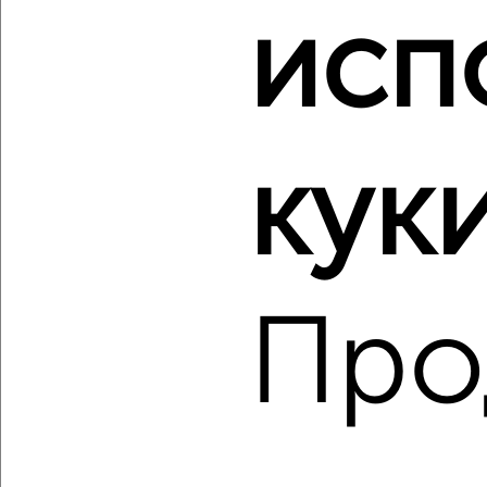
исп
‹
›
2
/2
1-к квартира, вторичка, 34м², 6/9 этаж
куки
₽
₽
2 600 000
77 700
за м²
Северный район, мкр. Прокуровка, Московское шоссе 113
Агентство, 06.08.2026
Про
‹
›
2
/1
1-к квартира, вторичка, 36м², 2/5 этаж
₽
₽