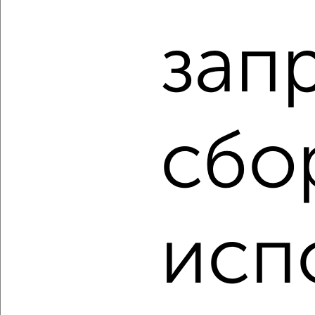
₽
₽
4 090 000
99 800
за м²
Заводской район, мкр. Зареченский, Емлютина 14
зап
Агентство, 06.08.2026
‹
›
сбо
2
/1
1-к квартира, вторичка, 32м², 5/5 этаж
₽
₽
2 700 000
85 200
за м²
исп
Северный район, Московское шоссе 178
Агентство, 06.08.2026