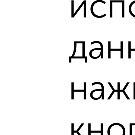
исп
3 050 000
84 800
за м²
Железнодорожный район, мкр. Пятницкая слобода,
Абрамова и Соколова 3
Агентство, 06.08.2026
дан
‹
›
2
/2
наж
1-к квартира, вторичка, 34м², 9/9 этаж
₽
₽
3 400 000
100 600
за м²
Северный район, мкр. СПЗ, Раздольная 76к5
Агентство, 06.08.2026
кно