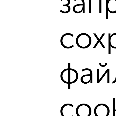
зап
Агентство, 06.08.2026
1 / 5
2
сох
Как купить однокомнатную квартиру, с балконом,
лоджией в Орле на сайте Орёл-недвижимость?
Используя удобную форму поиска с множеством
фильтров и сортировкой по параметрам, вы можете
подобрать для покупки однокомнатную квартиру, с
фай
балконом, лоджией в Орле.
Найденные предложения: 270 объявлений, можно
посмотреть в виде списка или на карте, с описанием,
расположением, ценой и другими подробностями.
Подберите подходящую недвижимость из предложений
cook
от собственников, риэлторов, застройщиков и агенств
недвижимости, связаться с ними можно по телефону или
написать сообщение в любом удобном для вас