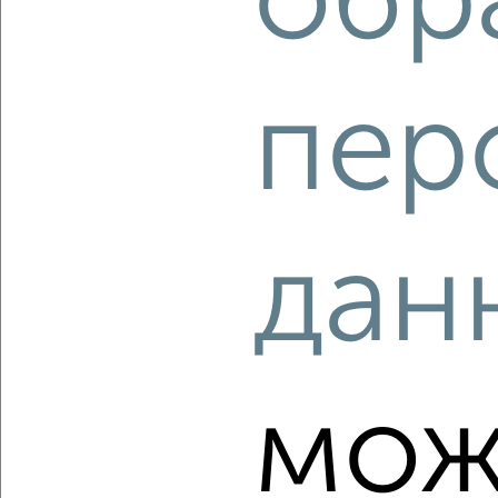
обр
‹
›
пер
2
/10
1-к квартира, вторичка, 43м², 7/17 этаж
₽
₽
3 975 440
91 600
за м²
дан
Агентство, 06.08.2026
‹
›
мож
2
/10
1-к квартира, вторичка, 41м², 9/10 этаж