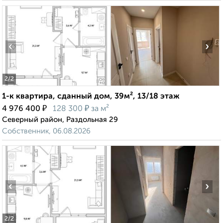
‹
›
2
/2
1-к квартира, сданный дом, 39м², 13/18 этаж
₽
₽
4 976 400
128 300
за м²
Северный район, Раздольная 29
Собственник, 06.08.2026
‹
›
2
/2