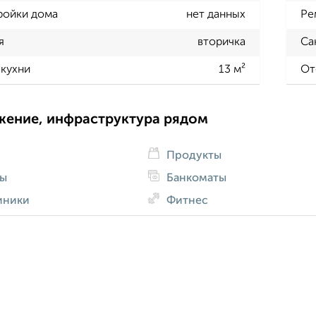
ройки дома
нет данных
Ре
я
вторичка
Са
кухни
13 м²
От
жение, инфраструктура рядом
Продукты
ды
Банкоматы
иники
Фитнес