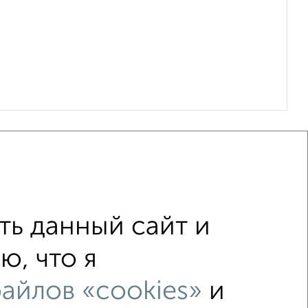
ь данный сайт и
ю, что я
c большой кухней
айлов «cookies»
и
ьном доме
с раздельным санузлом