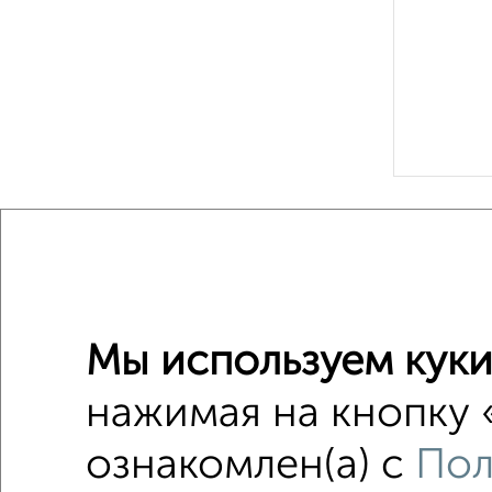
Рядом, с
Недалеко о
1-к квар
Мы используем куки
Поиск по с
нажимая на кнопку 
не перв
ознакомлен(а) с
Пол
с центр