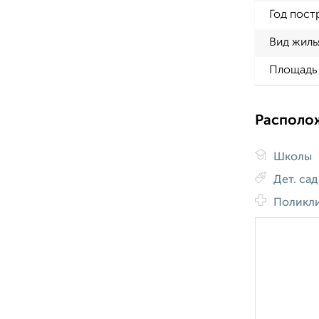
Год пост
Вид жиль
Площадь 
Располо
Школы
Дет. са
Поликл