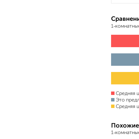
Сравнени
1‑комнатны
Средняя ц
Это пред
Средняя ц
Похожие
1‑комнатны