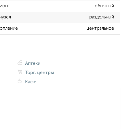
монт
обычный
нузел
раздельный
опление
центральное
Аптеки
Торг. центры
Кафе