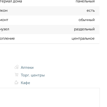
териал дома
панельный
лкон
есть
монт
обычный
нузел
раздельный
опление
центральное
Аптеки
Торг. центры
Кафе