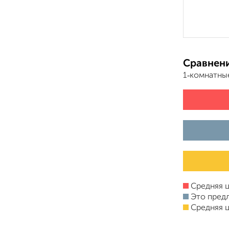
Сравнени
1‑комнатны
Средняя ц
Это пред
Средняя ц