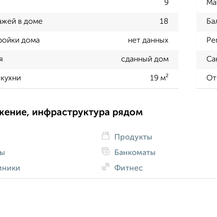
9
Ма
ажей в доме
18
Ба
ройки дома
нет данных
Ре
я
сданный дом
Са
кухни
19 м²
От
жение, инфраструктура рядом
Продукты
ды
Банкоматы
иники
Фитнес