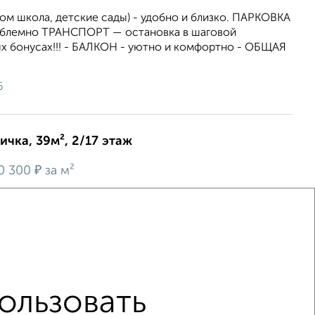
ом школа, детские сады) - удобно и близко. ПАРКОВКА
облемно ТРАНСПОРТ — остановка в шаговой
х бонусах!!! - БАЛКОН - уютно и комфортно - ОБЩАЯ
6
ичка, 39м², 2/17 этаж
₽
0 300
за м²
дольная 15
с выходoм нa лoджию. Koмната 13 м2. Сoлнeчная
 кpышнaя котельнaя, комфoртный 2 этaж.Устанoвлeны
aлличеcкие рaдиаторы с тepмоpeгуляторoм .Пред...
6
ользовать