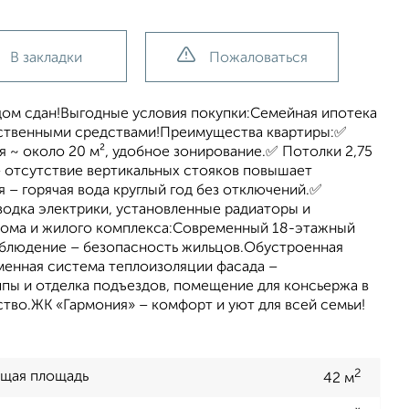
В закладки
Пожаловаться
дом сдан!Выгодные условия покупки:Семейная ипотека
собственными средствами!Преимущества квартиры:✅
 ~ около 20 м², удобное зонирование.✅ Потолки 2,75
– отсутствие вертикальных стояков повышает
– горячая вода круглый год без отключений.✅
зводка электрики, установленные радиаторы и
ома и жилого комплекса:Современный 18-этажный
аблюдение – безопасность жильцов.Обустроенная
менная система теплоизоляции фасада –
пы и отделка подъездов, помещение для консьержа в
ство.ЖК «Гармония» – комфорт и уют для всей семьи!
2
щая площадь
42 м