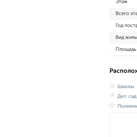
Этаж
Всего эт
Год пост
Вид жиль
Площадь 
Располо
Школы
Дет. са
Поликл