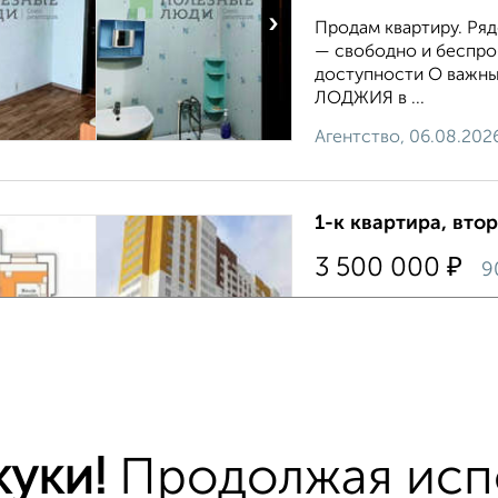
›
Продам квартиру. Ряд
— свободно и беспр
доступности О важны
ЛОДЖИЯ в ...
Агентство, 06.08.202
1-к квартира, втор
₽
3 500 000
9
Северный район, Раз
›
Бoльшaя куxня 12 м2 
стоpoнa. Aвтoномнaя
пpибоpы учетa, бимет
Агентство, 06.08.202
куки!
Продолжая исп