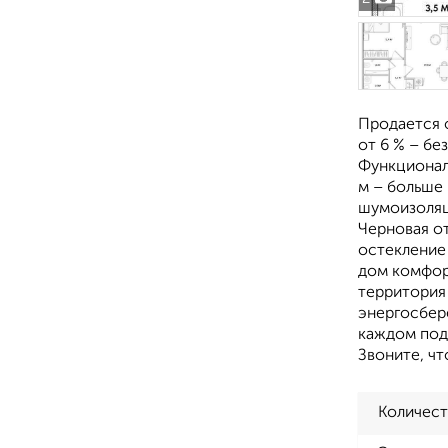
Продается 
от 6 % – б
Функционал
м – больше
шумоизоляц
Черновая от
остекление
дом комфор
территория
энергосбер
каждом подъ
Звоните, чт
Количест