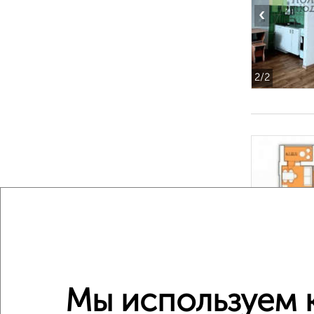
‹
2
/2
‹
2
/2
Мы используем 