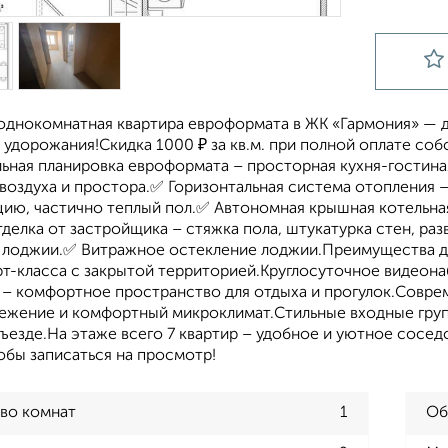
однокомнатная квартира евроформата в ЖК «Гармония» — 
ез удорожания!Скидка 1000 ₽ за кв.м. при полной оплате 
ьная планировка евроформата – просторная кухня-гостиная
 воздуха и простора.✅ Горизонтальная система отопления 
ию, частично теплый пол.✅ Автономная крышная котельная 
делка от застройщика – стяжка пола, штукатурка стен, ра
 лоджии.✅ Витражное остекление лоджии.Преимущества д
т-класса с закрытой территорией.Круглосуточное видеон
 – комфортное пространство для отдыха и прогулок.Совре
ежение и комфортный микроклимат.Стильные входные груп
езде.На этаже всего 7 квартир – удобное и уютное сосед
обы записаться на просмотр!
во комнат
1
Об