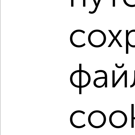
1 / 4
2
сох
Как купить однокомнатную квартиру, c ценой до 4 500
000 руб. в Орле на сайте Орёл-недвижимость?
Используя удобную форму поиска с множеством
фильтров и сортировкой по параметрам, вы можете
подобрать для покупки однокомнатную квартиру, c ценой
фай
до 4 500 000 руб. в Орле.
Найденные предложения: 228 объявлений, можно
посмотреть в виде списка или на карте, с описанием,
расположением, ценой и другими подробностями.
Подберите подходящую недвижимость из предложений
cook
от собственников, риэлторов, застройщиков и агенств
недвижимости, связаться с ними можно по телефону или
написать сообщение в любом удобном для вас
мессенджере, это безопасно и бесплатно.