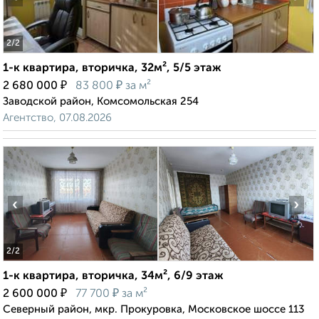
2
/2
1-к квартира, вторичка, 32м², 5/5 этаж
₽
₽
2 680 000
83 800
за м²
Заводской район, Комсомольская 254
Агентство, 07.08.2026
‹
›
2
/2
1-к квартира, вторичка, 34м², 6/9 этаж
₽
₽
2 600 000
77 700
за м²
Северный район, мкр. Прокуровка, Московское шоссе 113