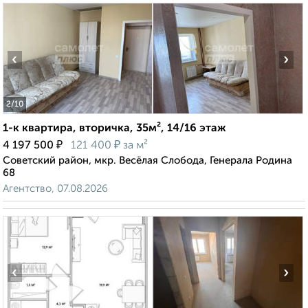
‹
›
2
/10
1-к квартира, вторичка, 35м², 14/16 этаж
₽
₽
4 197 500
121 400
за м²
Советский район, мкр. Весёлая Слобода, Генерала Родина
68
Агентство, 07.08.2026
‹
›