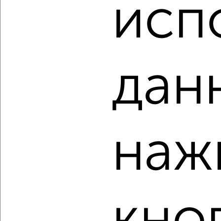
исп
₽
₽
3 990 000
91 400
за м²
Заводской район, мкр. Зареченский, Карачевское шоссе 104
Агентство, 07.08.2026
дан
‹
›
2
/1
наж
1-к квартира, вторичка, 33м², 4/16 этаж
₽
₽
4 300 000
130 400
за м²
Железнодорожный район, Ливенская 33к2
Агентство, 07.08.2026