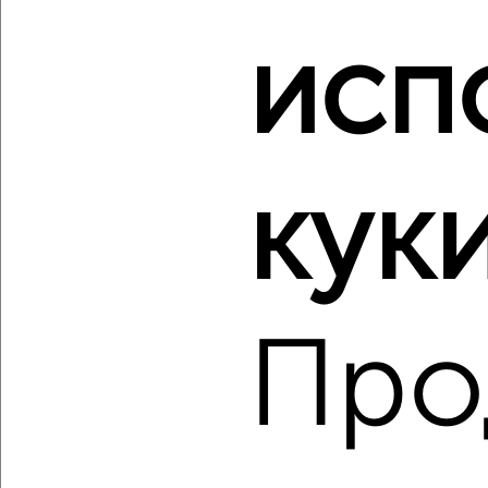
‹
›
исп
2
/2
1-к квартира, вторичка, 40м², 1/5 этаж
₽
₽
3 500 000
87 500
за м²
куки
Железнодорожный район, мкр. Пятницкая слобода,
Абрамова и Соколова 3
Агентство, 07.08.2026
Про
‹
›
2
/2
1-к квартира, вторичка, 44м², 8/9 этаж