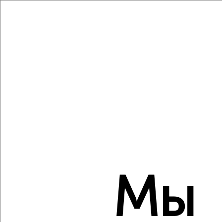
Агентство, 07.08.2026
Виртуальные 3D-туры по музеям и объектам
культуры
‹
›
2
/2
1-к квартира, вторичка, 44м², 8/9 этаж
₽
₽
4 280 000
97 300
за м²
Северный район, ЖК Артельный, Михалицына 15А
Мы
Агентство, 07.08.2026