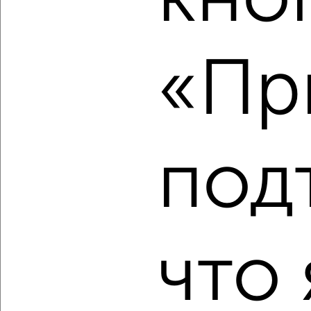
кно
‹
›
2
/2
«Пр
1-к квартира, вторичка, 45м², 1/9 этаж
₽
₽
4 300 000
96 500
за м²
Заводской район, ЖК 909-й, Планерная 50
Агентство, 07.08.2026
под
‹
›
что 
2
/2
1-к квартира, сданный дом, 45м², 12/16 этаж
₽
₽
4 500 000
100 000
за м²
Заводской район, мкр. Зареченский, ЖК 9-й, Зареченская