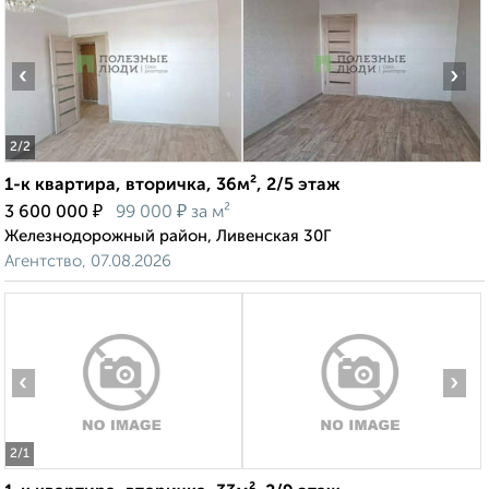
‹
›
2
/2
1-к квартира, вторичка, 36м², 2/5 этаж
₽
₽
3 600 000
99 000
за м²
Железнодорожный район, Ливенская 30Г
Агентство, 07.08.2026
‹
›
2
/1