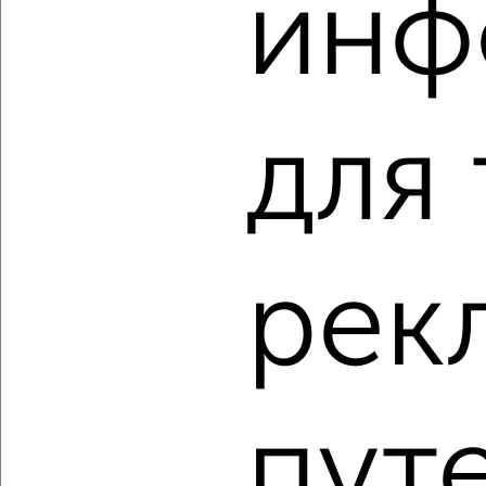
инф
2
/10
1-к квартира, вторичка, 31м², 3/5 этаж
₽
₽
2 400 000
77 000
за м²
для
Агентство, 07.08.2026
‹
›
рек
2
/2
1-к квартира, вторичка, 39м², 2/17 этаж
₽
₽
3 500 000
90 300
за м²
пут
Северный район, Раздольная 15
Агентство, 07.08.2026