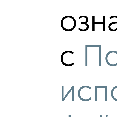
2к1
Агентство, 07.08.2026
озн
‹
›
с
По
2
/2
1-к квартира, вторичка, 33м², 6/9 этаж
₽
₽
3 450 000
105 600
за м²
Заводской район, Достоевского 5
исп
Агентство, 07.08.2026
‹
›