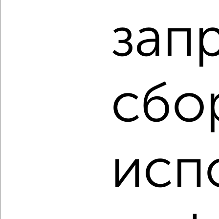
₽
₽
2 300 000
75 700
за м²
зап
Заводской район, Достоевского 15
Собственник, 07.08.2026
сбо
‹
›
2
/2
1-к квартира, вторичка, 34м², 1/5 этаж
₽
₽
исп
2 100 000
61 800
за м²
Агентство, 07.08.2026
‹
›