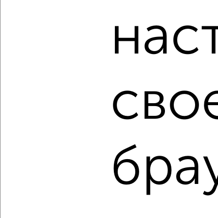
Для покупки квартиры доступна ипотека от крупнейших
банков России: СберБанк, ВТБ, Альфа-Банк,
нас
Россельхозбанк, Совкомбанк, Т-Банк, Росбанк, Почта
Банк на сумму от 400 000 до 120 000 000 рублей сроком
до 30 лет.
Сайт работает во многих городах России.
Сколько стоит купить однокомнатную квартиру в Орле?
сво
Цена недвижимости: мин. от
1990000
руб. до макс.
4500000
руб.
Средняя цена:
3584494
руб.
Цена за м2: от
66333
руб. до
100000
руб.
бра
Средняя цена за м2:
96878
руб.
Площадь: от
30
м2 до
45
м2
Средняя площадь:
37
м2