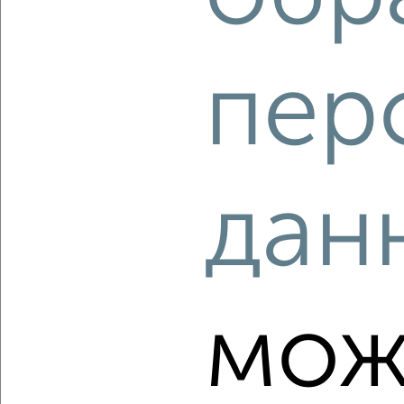
‹
›
пер
2
/2
1-к квартира, вторичка, 37м², 14/18 этаж
₽
₽
4 099 000
112 000
за м²
Северный район, ЖК Московский парк, Космонавтов 48к1
дан
Агентство, 07.08.2026
‹
›
мож
2
/2
1-к квартира, вторичка, 30м², 2/5 этаж