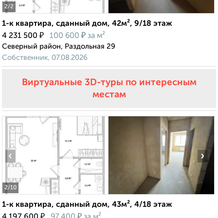
2
/2
1-к квартира, сданный дом, 42м², 9/18 этаж
₽
₽
4 231 500
100 600
за м²
Северный район, Раздольная 29
Собственник, 07.08.2026
Виртуальные 3D-туры по интересным
местам
‹
›
2
/10
1-к квартира, сданный дом, 43м², 4/18 этаж
₽
₽
4 197 600
97 400
за м²