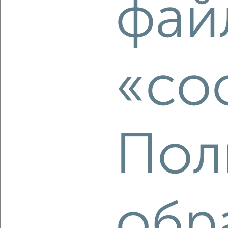
фай
2
/10
1-к квартира, вторичка, 43м², 7/17 этаж
₽
₽
3 975 440
91 600
за м²
Агентство, 07.08.2026
«co
‹
›
Пол
2
/1
1-к квартира, вторичка, 32м², 5/5 этаж
₽
₽
2 700 000
85 200
за м²
Северный район, Московское шоссе 178
обр
Агентство, 07.08.2026