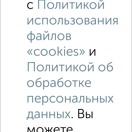
с
Политикой
использования
файлов
«cookies»
и
Политикой об
Рядом, с меньшей ценой
обработке
Недалеко от Ливенская 33к2 с ценой ниже
персональных
данных
. Вы
‹
›
можете