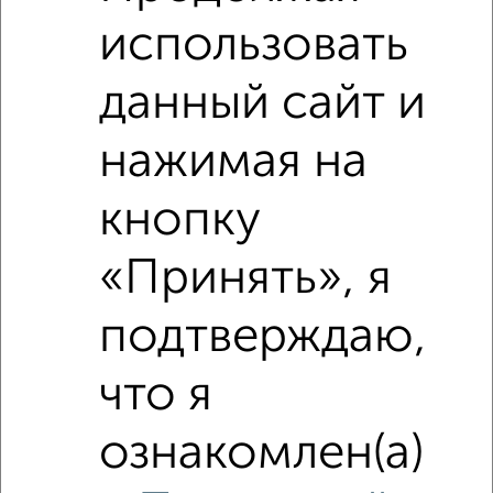
использовать
₽
4 300 000
данный сайт и
₽
3 330 000
нажимая на
Средняя цена район
Это предложение
кнопку
Средняя цена по городу
«Принять», я
Похожие предложения рядом
1‑комнатные квартиры недалеко от Ливенская 33к2
подтверждаю,
что я
ознакомлен(а)