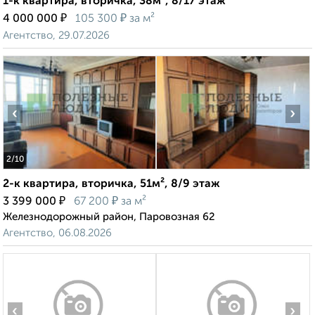
1-к квартира, вторичка, 38м², 8/17 этаж
₽
₽
4 000 000
105 300
за м²
Агентство, 29.07.2026
‹
›
2
/10
2-к квартира, вторичка, 51м², 8/9 этаж
₽
₽
3 399 000
67 200
за м²
Железнодорожный район, Паровозная 62
Агентство, 06.08.2026
‹
›