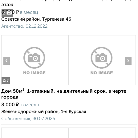
этаж
₽
6 000
в месяц
2
Советский район, Тургенева 46
Агентство, 02.12.2022
‹
›
2
/8
Дом 50м², 1-этажный, на длительный срок, в черте
города
₽
8 000
в месяц
Железнодорожный район, 1-я Курская
Собственник, 30.07.2026