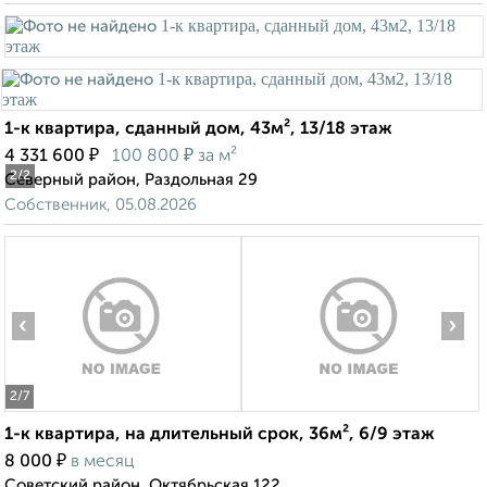
1-к квартира, сданный дом, 43м², 13/18 этаж
₽
₽
4 331 600
100 800
за м²
2
/2
Северный район, Раздольная 29
Собственник, 05.08.2026
‹
›
2
/7
1-к квартира, на длительный срок, 36м², 6/9 этаж
₽
8 000
в месяц
Советский район, Октябрьская 122