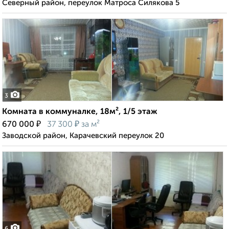
Северный район, переулок Матроса Силякова 5
3
Комната в коммуналке, 18м², 1/5 этаж
₽
₽
670 000
37 300
за м²
Заводской район, Карачевский переулок 20