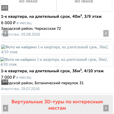
2
/3
1-к квартира, на длительный срок, 40м², 3/9 этаж
₽
6 000
в месяц
Заводской район, Черкасская 72
‹
›
Агентство, 05.08.2026
1-к квартира, на длительный срок, 36м², 4/10 этаж
₽
7 000
в месяц
2
/3
Заводской район, Ботанический переулок 31
Агентство, 29.07.2026
Виртуальные 3D-туры по интересным
‹
›
местам