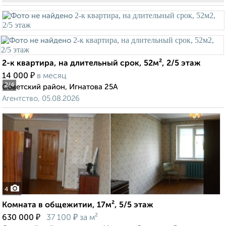
2-к квартира, на длительный срок, 52м², 2/5 этаж
₽
14 000
в месяц
2
/4
Советский район, Игнатова 25А
Агентство, 05.08.2026
4
Комната в общежитии, 17м², 5/5 этаж
₽
₽
630 000
37 100
за м²