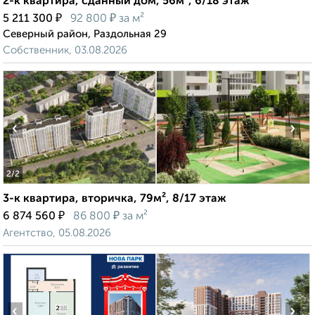
2-к квартира, сданный дом, 56м², 6/18 этаж
₽
₽
5 211 300
92 800
за м²
Северный район, Раздольная 29
Собственник, 03.08.2026
‹
›
2
/2
3-к квартира, вторичка, 79м², 8/17 этаж
₽
₽
6 874 560
86 800
за м²
Агентство, 05.08.2026
‹
›