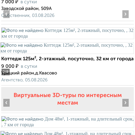
₽
7 000
в сутки
Заводской район, 509А
‹
›
Собственник, 03.08.2026
Коттедж 125м², 2-этажный, посуточно, 32 км от города
₽
9 000
в сутки
2
/8
Урицкий район,д.Квасово
Агентство, 05.08.2026
Виртуальные 3D-туры по интересным
‹
›
местам