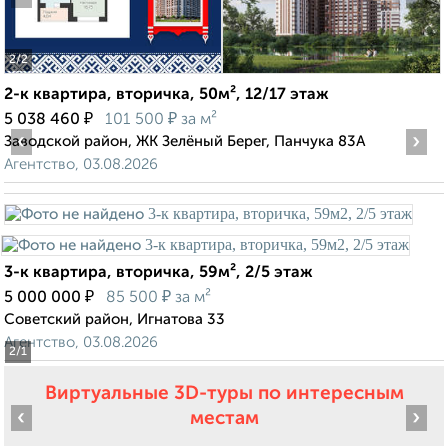
2
/2
2-к квартира, вторичка, 50м², 12/17 этаж
₽
₽
5 038 460
101 500
за м²
‹
›
Заводской район, ЖК Зелёный Берег, Панчука 83А
Агентство, 03.08.2026
3-к квартира, вторичка, 59м², 2/5 этаж
₽
₽
5 000 000
85 500
за м²
Советский район, Игнатова 33
Агентство, 03.08.2026
2
/1
Виртуальные 3D-туры по интересным
‹
›
местам