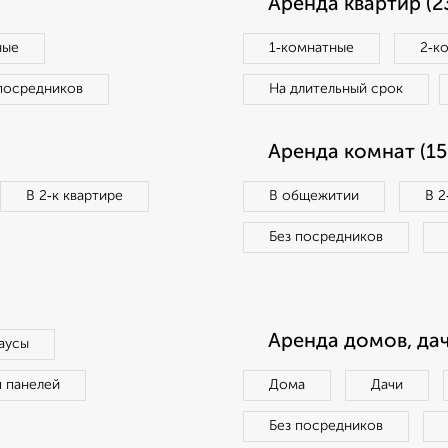
Аренда квартир (2
ные
1‑комнатные
2‑к
посредников
На длительный срок
Аренда комнат (15
В 2‑к квартире
В общежитии
В 2
Без посредников
Аренда домов, дач
аусы
п панелей
Дома
Дачи
Без посредников