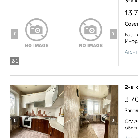
3-к 
13 
Совет
‹
›
Базов
Инфра
Агент
2
/1
2-к 
3 7
Завод
‹
›
Отлич
обесп