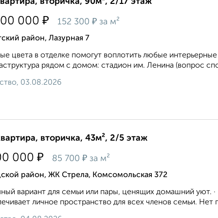
квартира, вторичка, 90м², 2/17 этаж
₽
700 000
₽
152 300
за м²
ский район, Лазурная 7
ые цвета в отделке помогут воплотить любые интерьерные 
структура рядом с домом: стадион им. Ленина (вопрос спо
ство, 03.08.2026
квартира, вторичка, 43м², 2/5 этаж
₽
00 000
₽
85 700
за м²
ской район, ЖК Стрела, Комсомольская 372
ный вариант для семьи или пары, ценящих домашний уют. ·
ечивает личное пространство для всех членов семьи. Нет п