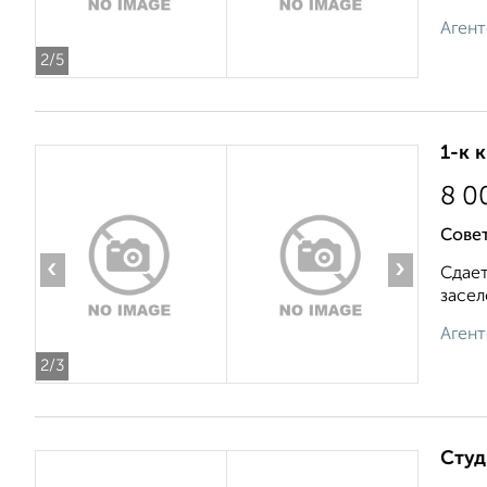
Агент
2
/5
1-к 
8 0
Совет
‹
›
Сдает
засел
Агент
2
/3
Студ