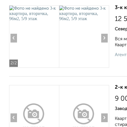
3-к 
12 
Севе
‹
›
Вся м
Кварт
Агент
2
/2
2-к 
9 0
Заво
‹
›
Кварт
стира