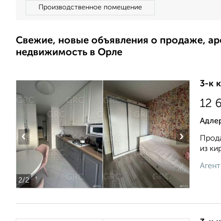
Производственное помещение
Свежие, новые объявления о продаже, а
недвижимость в Орле
3-к 
12 
Адле
‹
›
Прода
из ки
Агент
2
/2