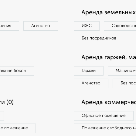
Аренда земельных 
чения
Агенство
ИЖС
Садоводст
Без посредников
Аренда гаржей, м
ражные боксы
Гаражи
Машиноме
Агенство
Без по
и (0)
Аренда коммерчес
Офисное помещение
ое помещение
Помещение свободного н