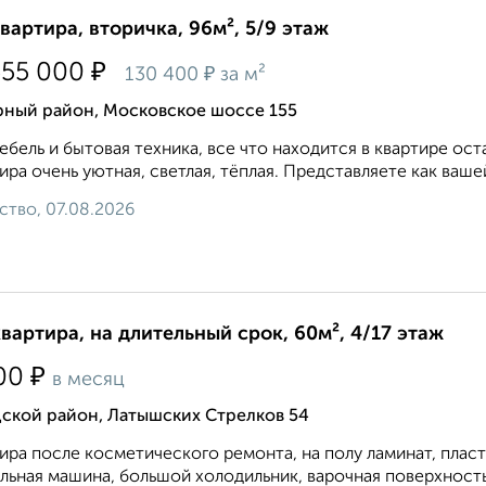
квартира, вторичка, 96м², 5/9 этаж
₽
555 000
₽
130 400
за м²
рный район, Московское шоссе 155
ебель и бытовая техника, все что находится в квартире ос
ира очень уютная, светлая, тёплая. Представляете как ваше
ство, 07.08.2026
квартира, на длительный срок, 60м², 4/17 этаж
₽
00
в месяц
дской район, Латышских Стрелков 54
ира после косметического ремонта, на полу ламинат, плас
льная машина, большой холодильник, варочная поверхность 