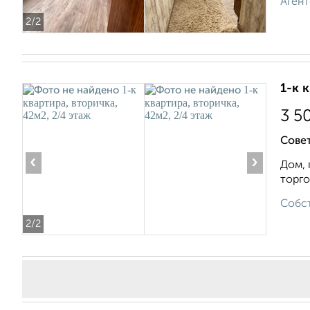
Агент
2
/2
1-к 
3 5
Совет
‹
›
Дом, 
торго
Собст
2
/2