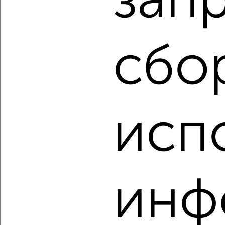
зап
‹
›
сбо
2
/2
3-к квартира, вторичка, 77м², 3/17 этаж
₽
₽
7 999 999
103 400
за м²
Заводской район, мкр. Зареченский, Зеленина 8
Агентство, 07.08.2026
исп
‹
›
инф
2
/2
3-к квартира, вторичка, 73м², 6/9 этаж
₽
₽