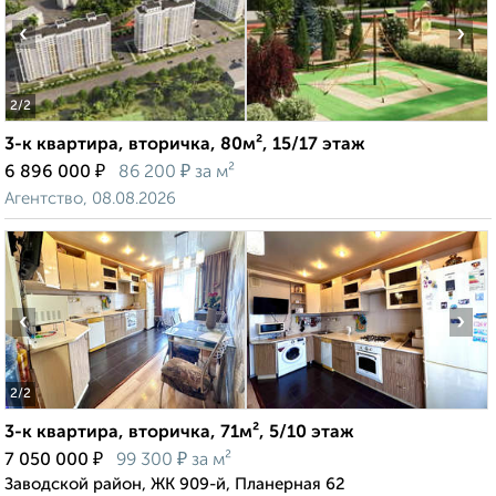
‹
›
2
/2
3-к квартира, вторичка, 80м², 15/17 этаж
₽
₽
6 896 000
86 200
за м²
Агентство, 08.08.2026
‹
›
2
/2
3-к квартира, вторичка, 71м², 5/10 этаж
₽
₽
7 050 000
99 300
за м²
Заводской район, ЖК 909-й, Планерная 62