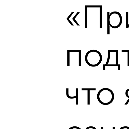
₽
₽
4 350 000
65 000
за м²
«При
Советский район, 8 Марта 27
Агентство, 07.08.2026
под
‹
›
2
/2
3-к квартира, вторичка, 52м², 1/5 этаж
что 
₽
₽
12 600 000
242 400
за м²
Адлерский район, Холмская 6
Агентство, 07.08.2026