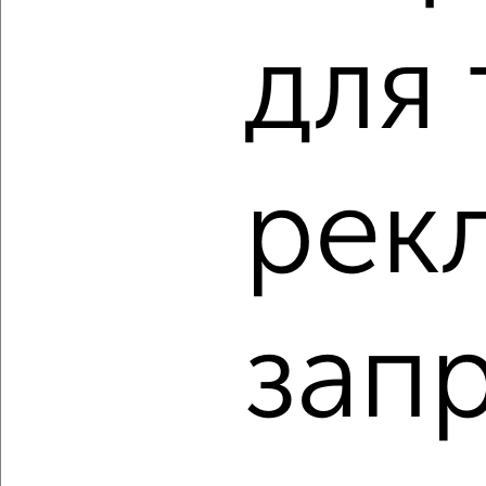
8 500 000
116 600
за м²
Заводской район, Авиационная 7к2
для 
Агентство, 07.08.2026
‹
›
рек
2
/2
3-к квартира, вторичка, 57м², 2/5 этаж
₽
₽
4 100 000
72 000
за м²
Советский район, Игнатова 25
зап
Агентство, 07.08.2026
1 / 2
2