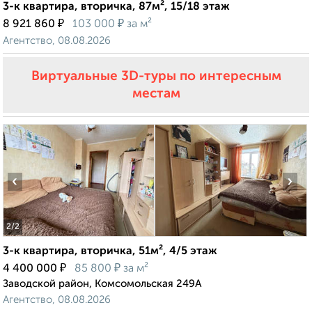
3-к квартира, вторичка, 87м², 15/18 этаж
₽
₽
8 921 860
103 000
за м²
Агентство, 08.08.2026
Виртуальные 3D-туры по интересным
местам
‹
›
2
/2
3-к квартира, вторичка, 51м², 4/5 этаж
₽
₽
4 400 000
85 800
за м²
Заводской район, Комсомольская 249А
Агентство, 08.08.2026