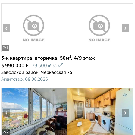
‹
›
2
/1
3-к квартира, вторичка, 50м², 4/9 этаж
₽
₽
3 990 000
79 500
за м²
Заводской район, Черкасская 75
Агентство, 08.08.2026
‹
›
2
/2