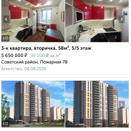
‹
›
2
/2
3-к квартира, вторичка, 58м², 5/5 этаж
₽
₽
5 650 000
97 100
за м²
Советский район, Пожарная 78
Агентство, 08.08.2026
‹
›
2
/2