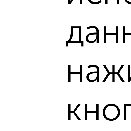
‹
›
дан
2
/2
3-к квартира, вторичка, 59м², 4/5 этаж
₽
₽
4 600 000
78 000
за м²
наж
Заводской район, ЖК Стрела, Планерная 33
Агентство, 07.08.2026
‹
›
кно
2
/1
3-к квартира, вторичка, 67м², 4/9 этаж