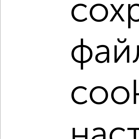
сох
Как купить трехкомнатную квартиру, с раздельным
санузлом в Орле на сайте Орёл-недвижимость?
Используя удобную форму поиска с множеством
фильтров и сортировкой по параметрам, вы можете
подобрать для покупки трехкомнатную квартиру, с
раздельным санузлом в Орле.
фай
Найденные предложения: 108 объявлений, можно
посмотреть в виде списка или на карте, с описанием,
расположением, ценой и другими подробностями.
Подберите подходящую недвижимость из предложений
от собственников, риэлторов, застройщиков и агенств
cook
недвижимости, связаться с ними можно по телефону или
написать сообщение в любом удобном для вас
мессенджере, это безопасно и бесплатно.
Для покупки квартиры доступна ипотека от крупнейших
банков России: СберБанк, ВТБ, Альфа-Банк,
нас
Россельхозбанк, Совкомбанк, Т-Банк, Росбанк, Почта
Банк на сумму от 400 000 до 120 000 000 рублей сроком
до 30 лет.