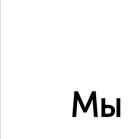
‹
›
2
/2
3-к квартира, вторичка, 59м², 1/5 этаж
₽
₽
2 990 000
51 000
за м²
Советский район, Игнатова 33
Агентство, 08.08.2026
Мы
‹
›