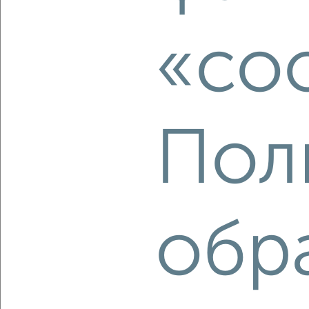
Агентство, 07.08.2026
«co
‹
›
2
/2
Пол
3-к квартира, вторичка, 100м², 15/16 этаж
₽
₽
17 000 000
170 000
за м²
Советский район, Осипенко 2
Агентство, 07.08.2026
обр
‹
›