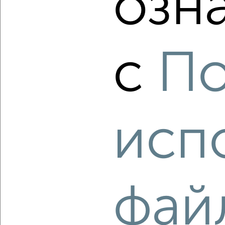
озн
‹
›
2
/10
3-к квартира, вторичка, 60м², 7/9 этаж
с
По
₽
₽
5 999 000
99 700
за м²
Советский район, 8 Марта 19
Агентство, 07.08.2026
исп
‹
›
2
/2
фай
3-к квартира, вторичка, 52м², 5/5 этаж
₽
₽
3 900 000
74 600
за м²
Советский район, Наугорское шоссе 21