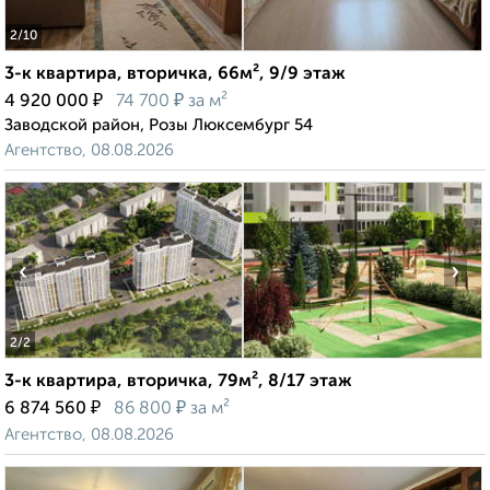
2
/10
3-к квартира, вторичка, 66м², 9/9 этаж
₽
₽
4 920 000
74 700
за м²
Заводской район, Розы Люксембург 54
Агентство, 08.08.2026
‹
›
2
/2
3-к квартира, вторичка, 79м², 8/17 этаж
₽
₽
6 874 560
86 800
за м²
Агентство, 08.08.2026