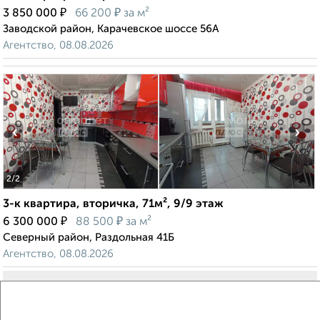
₽
₽
3 850 000
66 200
за м²
Заводской район, Карачевское шоссе 56А
Агентство, 08.08.2026
‹
›
2
/2
3-к квартира, вторичка, 71м², 9/9 этаж
₽
₽
6 300 000
88 500
за м²
Северный район, Раздольная 41Б
Агентство, 08.08.2026
Виртуальные 3D-туры по музеям и объектам
культуры