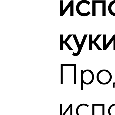
исп
2
/2
3-к квартира, вторичка, 59м², 7/9 этаж
₽
₽
5 500 000
92 800
за м²
Заводской район, ЖК 909-й, Планерная 61
Агентство, 08.08.2026
куки
‹
›
Про
2
/2
3-к квартира, вторичка, 62м², 2/5 этаж
₽
₽
3 450 000
56 100
за м²
Советский район, Полесская 12
исп
Агентство, 07.08.2026