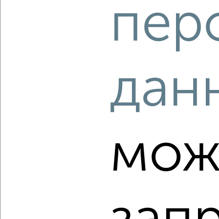
пер
2
/1
3-к квартира, вторичка, 62м², 1/5 этаж
₽
₽
3 300 000
53 600
за м²
Заводской район, МОПРа 35
Агентство, 07.08.2026
дан
‹
›
мож
2
/2
3-к квартира, вторичка, 79м², 2/17 этаж
₽
₽
6 772 220
85 400
за м²
Агентство, 07.08.2026