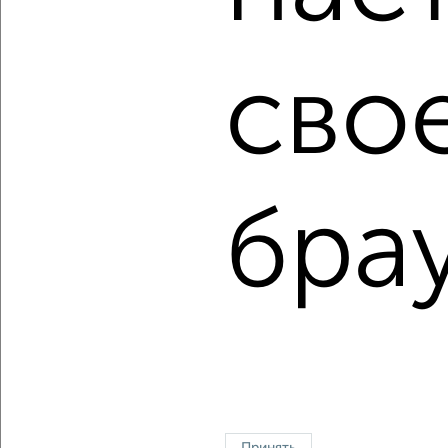
Сайт работает во многих городах России.
Сколько стоит купить трехкомнатную квартиру в Орле?
сво
Цена недвижимости: мин. от
2990000
руб. до макс.
17000000
руб.
Средняя цена:
6282202
руб.
Цена за м2: от
59800
руб. до
170000
руб.
брау
Средняя цена за м2:
95184
руб.
Площадь: от
50
м2 до
100
м2
Средняя площадь:
66
м2
↑ НАВЕРХ К МЕНЮ
Однокомнатные
Двухкомнатные
Трехкомнатные
4‑комнатные
Квартиры студии
От застройщика
Без посредников
Вторичное жилье