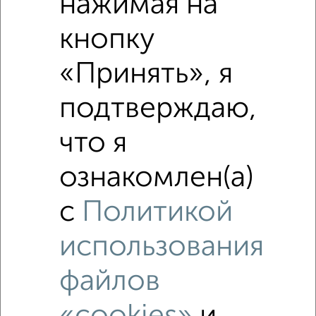
нажимая на
₽
4 090 000
кнопку
₽
4 200 000
«Принять», я
₽
4 980 000
подтверждаю,
Средняя цена район
что я
Это предложение
Средняя цена по городу
ознакомлен(а)
Похожие предложения рядом
с
Политикой
3‑комнатные квартиры недалеко от Раздольная 66
использования
файлов