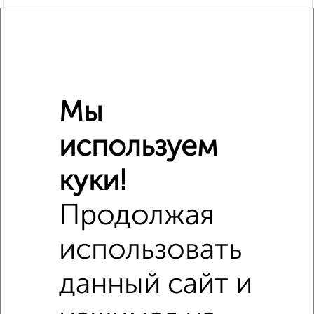
Мы
используем
куки!
Продолжая
использовать
Сравнение средних цен
данный сайт и
3‑комнатные квартиры с похожей площадью ±10%