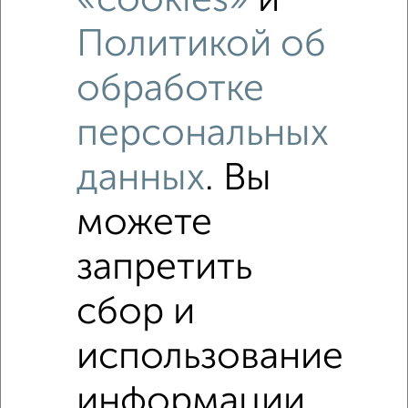
«cookies»
и
Политикой об
обработке
персональных
данных
. Вы
можете
запретить
Рядом, с меньшей ценой
Недалеко от Раздольная 66 с ценой ниже
сбор и
использование
3-к квартиры
Поиск по схожим параметрам:
информации