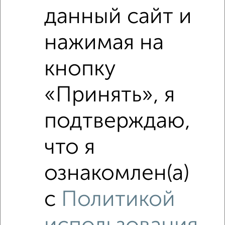
данный сайт и
нажимая на
Сравнение средних цен
кнопку
3‑комнатные квартиры с похожей площадью ±10%
₽
4 090 000
«Принять», я
подтверждаю,
₽
4 200 000
что я
₽
4 980 000
ознакомлен(а)
Средняя цена район
Это предложение
с
Политикой
Средняя цена по городу
Похожие предложения рядом