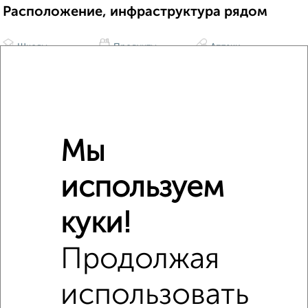
Расположение, инфраструктура рядом
Школы
Продукты
Аптеки
Дет. сады
Банкоматы
Торг. центры
Поликлиники
Фитнес
Кафе
Мы
используем
куки!
Продолжая
использовать