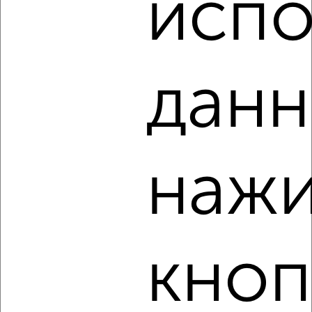
испо
2
/4
2-к квартира, на длительный срок, 50м², 4/9 этаж
₽
9 000
в месяц
данн
Северный район, ЖК Артельный, Артельный переулок 8
Агентство, 07.08.2026
нажи
‹
›
2
/3
2-к квартира, на длительный срок, 50м², 4/9 этаж
кноп
₽
9 000
в месяц
Заводской район, Садовый проезд 5
Агентство, 07.08.2026