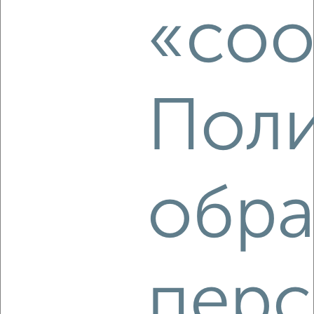
«coo
‹
›
2
/4
2-к квартира, на длительный срок, 58м², 5/9 этаж
Поли
₽
12 000
в месяц
Северный район, мкр. СПЗ, Космонавтов 5
Агентство, 07.08.2026
обра
‹
›
2
/4
перс
2-к квартира, на длительный срок, 52м², 3/6 этаж
₽
15 000
в месяц