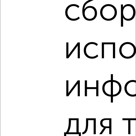
сбор
2
/4
2-к квартира, на длительный срок, 58м², 4/11 этаж
₽
13 000
в месяц
испо
Заводской район, мкр. Пробуждение, бульвар Молодёжи 17
Агентство, 07.08.2026
инф
‹
›
2
/4
2-к квартира, на длительный срок, 58м², 6/10 этаж
для 
₽
12 000
в месяц
Заводской район, Комсомольская 274
Агентство, 07.08.2026