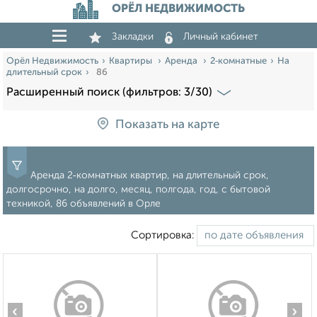
ОРЁЛ НЕДВИЖИМОСТЬ
Закладки
Личный кабинет
Орёл Недвижимость
Квартиры
Аренда
2‑комнатные
На
длительный срок
86
Расширенный поиск (фильтров: 3/30)
Показать на карте
Аренда 2‑комнатных квартир, на длительный срок,
долгосрочно, на долго, месяц, полгода, год, с бытовой
техникой, 86 объявлений в Орле
Сортировка:
‹
›