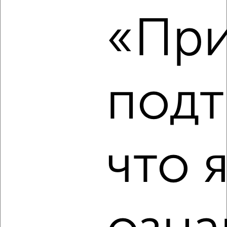
«При
‹
›
2
/5
подт
2-к квартира, на длительный срок, 52м², 4/5 этаж
₽
10 000
в месяц
Железнодорожный район, 4-я Курская 2
Агентство, 07.08.2026
что 
‹
›
2
/6