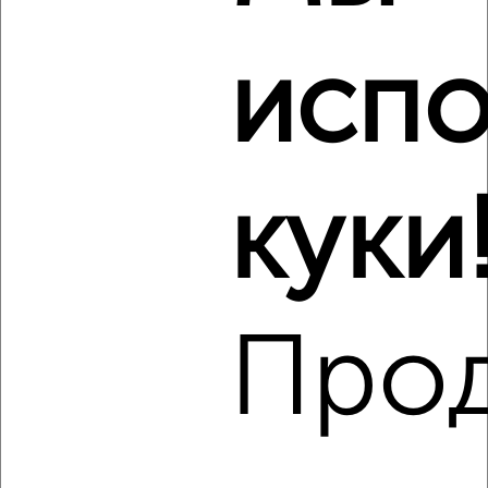
культуры
испо
‹
›
куки
2
/9
2-к квартира, на длительный срок, 56м², 10/16 этаж
₽
9 000
в месяц
Советский район, мкр. Весёлая Слобода, Генерала Родина
68
Про
Агентство, 07.08.2026
‹
›