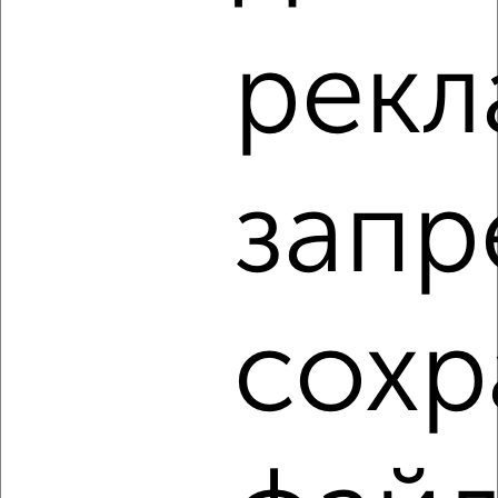
рекл
‹
›
2
/7
запр
2-к квартира, на длительный срок, 56м², 6/9 этаж
₽
11 000
в месяц
Заводской район, Розы Люксембург 54
Агентство, 07.08.2026
сохр
‹
›
2
/6