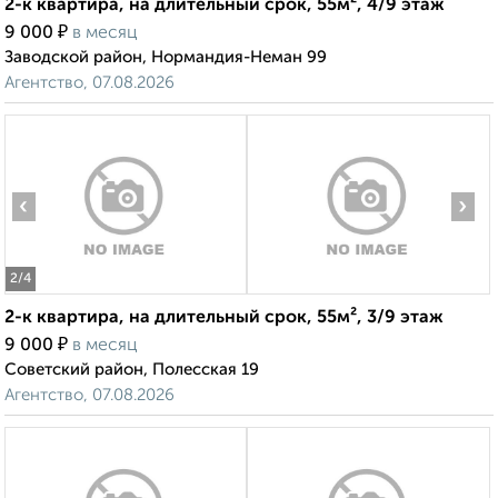
2-к квартира, на длительный срок, 55м², 4/9 этаж
₽
9 000
в месяц
Заводской район, Нормандия-Неман 99
‹
›
Агентство, 07.08.2026
2-к квартира, на длительный срок, 55м², 3/9 этаж
₽
9 000
в месяц
2
/4
Советский район, Полесская 19
‹
›
Агентство, 07.08.2026
2-к квартира, на длительный срок, 55м², 2/9 этаж
₽
9 000
в месяц