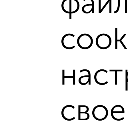
фай
2-к квартира, на длительный срок, 50м², 3/5 этаж
₽
11 000
в месяц
Северный район, мкр. СПЗ, Металлургов 24
cook
Агентство, 06.08.2026
‹
›
наст
2
/4
2-к квартира, на длительный срок, 48м², 4/5 этаж
₽
12 500
в месяц
свое
Железнодорожный район, Новосильская 11
Агентство, 06.08.2026