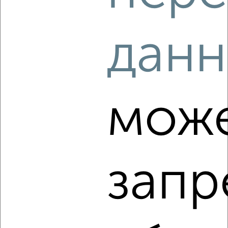
Советский район, бульвар Победы 2
Агентство, 07.08.2026
данн
‹
›
мож
2
/4
2-к квартира, на длительный срок, 58м², 6/9 этаж
₽
15 000
в месяц
Железнодорожный район, Революции 11
запр
Агентство, 07.08.2026
‹
›